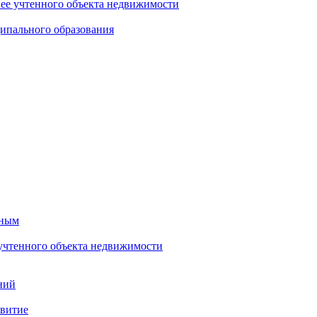
нее учтенного объекта недвижимости
ипального образования
тным
 учтенного объекта недвижимости
ний
звитие