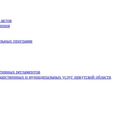
 актов
ления
альных программ
ативных регламентов
дарственных и муниципальных услуг иркутской области