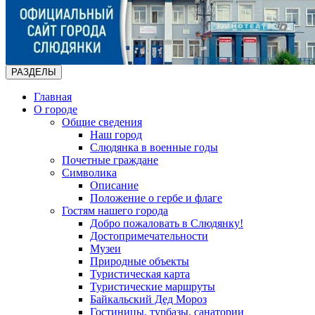
РАЗДЕЛЫ
Главная
О городе
Общие сведения
Наш город
Слюдянка в военные годы
Почетные граждане
Символика
Описание
Положение о гербе и флаге
Гостям нашего города
Добро пожаловать в Слюдянку!
Достопримечательности
Музеи
Природные объекты
Туристическая карта
Туристические маршруты
Байкальский Дед Мороз
Гостиницы, турбазы, санатории