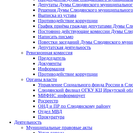
Депутаты Думы Слюдянского муниципального
Решения Думы Слюдянского муниципального
Выписка из устава
Противодействие коррупции
График приёма граждан депутатами Думы Сл
Постоянно действующие комиссии Думы Слюд
Написать письмо
Повестки заседаний Думы Слюдянского муни
Депутатская деятельность
Ревизионная комиссия
Председатель
Документы
Информация
Противодействие коррупции
Органы власти
Управление Социального фонда России в Слю
Слюдянский филиал ОГКУ КЦ Иркутской обл
МИФНС информирует
Росреестр
ОНД и ПР по Слюдянскому району
Отдел МВД
Прокуратура
Деятельность
Муниципальные правовые акты
Устав города