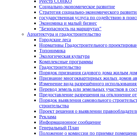
Реестр СОНКО
Социально-экономическое развитие
Стратегия социально-экономического развит
государственная услуга по содействию в пои
Экономика и малый бизнес
"Безопасность на маршрутах"
Архитектура и градостроительство
Городские леса
Нормативы Градостроительного проектирова
Топонимика
Экологическая культура
Комплексные программы
Градостроительство
Порядок признания садового дома жилым до
Признание многоквартирных жилых домов а
Изменение вида разрешённого использования 
Перевод земель или земельных участков в сос
Предоставление разрешения на отклонение от
Порядок выявления самовольного строительст
строительства
Проект решения о выявлении правообладател
Реклама
Информационное сообщение
Генеральный План
Положение о комиссии по приемке помещения