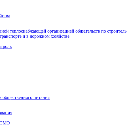
йства
ной теплоснабжающей организацией обязательств по строительс
ранспорте и в дорожном хозяйстве
троль
ов общественного питания
ования
я СМО