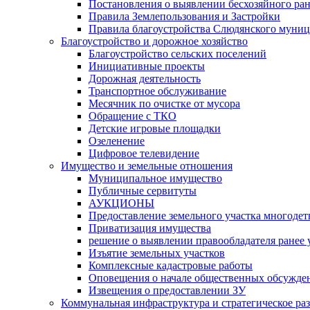
Постановления о выявлении бесхозяйного ра
Правила Землепользования и Застройки
Правила благоустройства Слюдянского муниц
Благоустройство и дорожное хозяйство
Благоустройство сельских поселений
Инициативные проекты
Дорожная деятельность
Транспортное обслуживание
Месячник по очистке от мусора
Обращение с ТКО
Детские игровые площадки
Озеленение
Цифровое телевидение
Имущество и земельные отношения
Муниципальное имущество
Публичные сервитуты
АУКЦИОНЫ
Предоставление земельного участка многоде
Приватизация имущества
решение о выявлении правообладателя ранее
Изъятие земельных участков
Комплексные кадастровые работы
Оповещения о начале общественных обсужде
Извещения о предоставлении ЗУ
Коммунальная инфраструктура и стратегическое ра