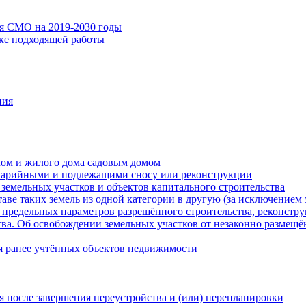
ия СМО на 2019-2030 годы
ске подходящей работы
ния
мом и жилого дома садовым домом
варийными и подлежащими сносу или реконструкции
земельных участков и объектов капитального строительства
таве таких земель из одной категории в другую (за исключением 
 предельных параметров разрешённого строительства, реконстру
ва. Об освобождении земельных участков от незаконно размещё
я ранее учтённых объектов недвижимости
 после завершения переустройства и (или) перепланировки