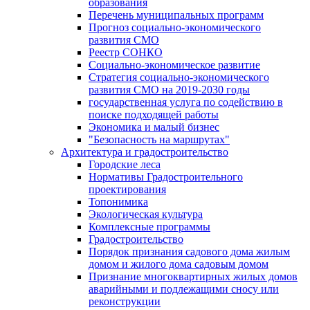
образования
Перечень муниципальных программ
Прогноз социально-экономического
развития СМО
Реестр СОНКО
Социально-экономическое развитие
Стратегия социально-экономического
развития СМО на 2019-2030 годы
государственная услуга по содействию в
поиске подходящей работы
Экономика и малый бизнес
"Безопасность на маршрутах"
Архитектура и градостроительство
Городские леса
Нормативы Градостроительного
проектирования
Топонимика
Экологическая культура
Комплексные программы
Градостроительство
Порядок признания садового дома жилым
домом и жилого дома садовым домом
Признание многоквартирных жилых домов
аварийными и подлежащими сносу или
реконструкции