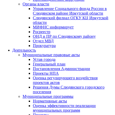
Органы власти
Управление Социального фонда России в
Слюдянском районе Иркутской области
Слюдянский филиал ОГКУ КЦ Иркутской
области
МИФНС информирует
Росреестр
ОНД и ПР по Слюдянскому району
Отдел МВД
Прокуратура
Деятельность
Муниципальные правовые акты
Устав города
Генеральный план
Постановления Администрации
Проекты НПА
Оценка регулирующего воздействия
проектов актов
Решения Думы Слюдянского городского
поселения
Муниципальные программы
Нормативные акты
Оценка эффективности реализации
муниципальных программ
Проекты