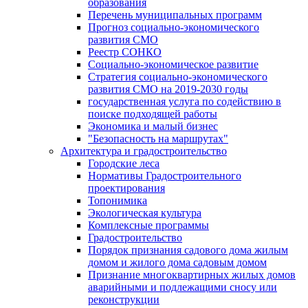
образования
Перечень муниципальных программ
Прогноз социально-экономического
развития СМО
Реестр СОНКО
Социально-экономическое развитие
Стратегия социально-экономического
развития СМО на 2019-2030 годы
государственная услуга по содействию в
поиске подходящей работы
Экономика и малый бизнес
"Безопасность на маршрутах"
Архитектура и градостроительство
Городские леса
Нормативы Градостроительного
проектирования
Топонимика
Экологическая культура
Комплексные программы
Градостроительство
Порядок признания садового дома жилым
домом и жилого дома садовым домом
Признание многоквартирных жилых домов
аварийными и подлежащими сносу или
реконструкции