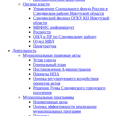
Органы власти
Управление Социального фонда России в
Слюдянском районе Иркутской области
Слюдянский филиал ОГКУ КЦ Иркутской
области
МИФНС информирует
Росреестр
ОНД и ПР по Слюдянскому району
Отдел МВД
Прокуратура
Деятельность
Муниципальные правовые акты
Устав города
Генеральный план
Постановления Администрации
Проекты НПА
Оценка регулирующего воздействия
проектов актов
Решения Думы Слюдянского городского
поселения
Муниципальные программы
Нормативные акты
Оценка эффективности реализации
муниципальных программ
Проекты