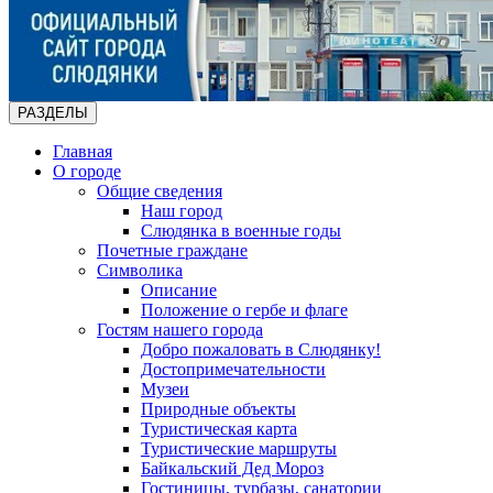
РАЗДЕЛЫ
Главная
О городе
Общие сведения
Наш город
Слюдянка в военные годы
Почетные граждане
Символика
Описание
Положение о гербе и флаге
Гостям нашего города
Добро пожаловать в Слюдянку!
Достопримечательности
Музеи
Природные объекты
Туристическая карта
Туристические маршруты
Байкальский Дед Мороз
Гостиницы, турбазы, санатории