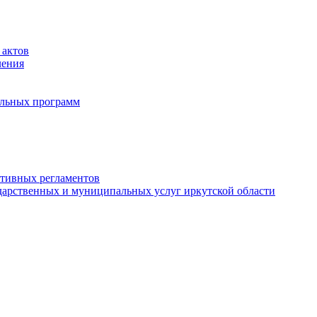
 актов
ления
альных программ
ативных регламентов
дарственных и муниципальных услуг иркутской области