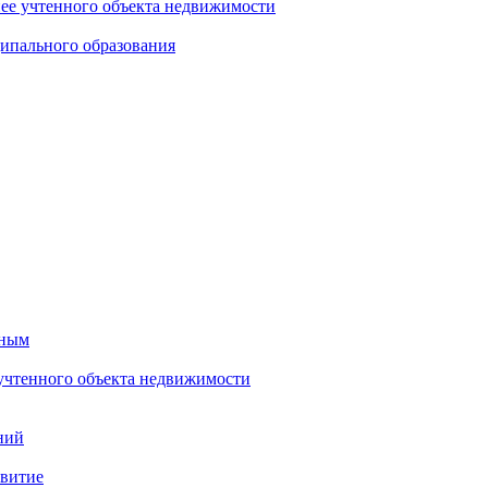
нее учтенного объекта недвижимости
ипального образования
тным
 учтенного объекта недвижимости
ний
звитие