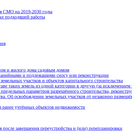
ия СМО на 2019-2030 годы
ске подходящей работы
ния
мом и жилого дома садовым домом
варийными и подлежащими сносу или реконструкции
земельных участков и объектов капитального строительства
таве таких земель из одной категории в другую (за исключением 
 предельных параметров разрешённого строительства, реконстру
ва. Об освобождении земельных участков от незаконно размещё
я ранее учтённых объектов недвижимости
 после завершения переустройства и (или) перепланировки