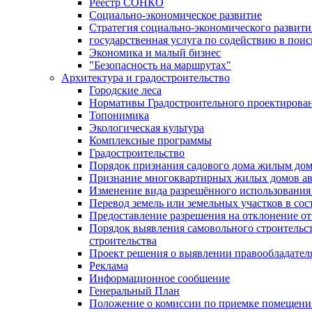
Реестр СОНКО
Социально-экономическое развитие
Стратегия социально-экономического развит
государственная услуга по содействию в пои
Экономика и малый бизнес
"Безопасность на маршрутах"
Архитектура и градостроительство
Городские леса
Нормативы Градостроительного проектирова
Топонимика
Экологическая культура
Комплексные программы
Градостроительство
Порядок признания садового дома жилым до
Признание многоквартирных жилых домов а
Изменение вида разрешённого использования 
Перевод земель или земельных участков в сос
Предоставление разрешения на отклонение от
Порядок выявления самовольного строительст
строительства
Проект решения о выявлении правообладател
Реклама
Информационное сообщение
Генеральный План
Положение о комиссии по приемке помещения