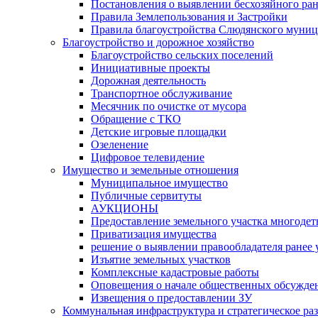
Постановления о выявлении бесхозяйного ра
Правила Землепользования и Застройки
Правила благоустройства Слюдянского муниц
Благоустройство и дорожное хозяйство
Благоустройство сельских поселений
Инициативные проекты
Дорожная деятельность
Транспортное обслуживание
Месячник по очистке от мусора
Обращение с ТКО
Детские игровые площадки
Озеленение
Цифровое телевидение
Имущество и земельные отношения
Муниципальное имущество
Публичные сервитуты
АУКЦИОНЫ
Предоставление земельного участка многоде
Приватизация имущества
решение о выявлении правообладателя ранее
Изъятие земельных участков
Комплексные кадастровые работы
Оповещения о начале общественных обсужде
Извещения о предоставлении ЗУ
Коммунальная инфраструктура и стратегическое ра