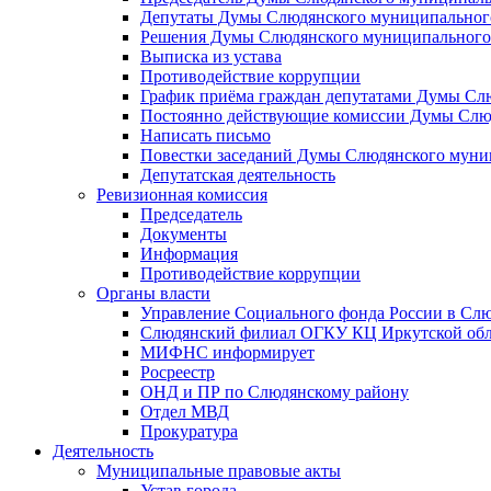
Депутаты Думы Слюдянского муниципального
Решения Думы Слюдянского муниципального
Выписка из устава
Противодействие коррупции
График приёма граждан депутатами Думы Сл
Постоянно действующие комиссии Думы Слюд
Написать письмо
Повестки заседаний Думы Слюдянского муни
Депутатская деятельность
Ревизионная комиссия
Председатель
Документы
Информация
Противодействие коррупции
Органы власти
Управление Социального фонда России в Слю
Слюдянский филиал ОГКУ КЦ Иркутской обл
МИФНС информирует
Росреестр
ОНД и ПР по Слюдянскому району
Отдел МВД
Прокуратура
Деятельность
Муниципальные правовые акты
Устав города