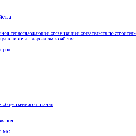
йства
ной теплоснабжающей организацией обязательств по строительс
ранспорте и в дорожном хозяйстве
троль
ов общественного питания
ования
я СМО