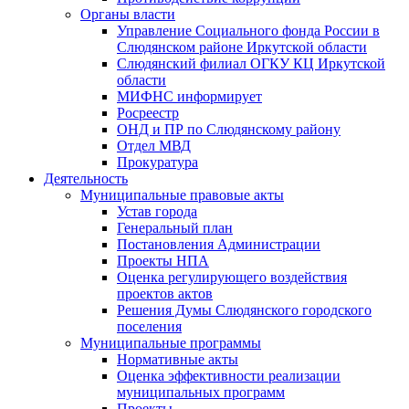
Органы власти
Управление Социального фонда России в
Слюдянском районе Иркутской области
Слюдянский филиал ОГКУ КЦ Иркутской
области
МИФНС информирует
Росреестр
ОНД и ПР по Слюдянскому району
Отдел МВД
Прокуратура
Деятельность
Муниципальные правовые акты
Устав города
Генеральный план
Постановления Администрации
Проекты НПА
Оценка регулирующего воздействия
проектов актов
Решения Думы Слюдянского городского
поселения
Муниципальные программы
Нормативные акты
Оценка эффективности реализации
муниципальных программ
Проекты