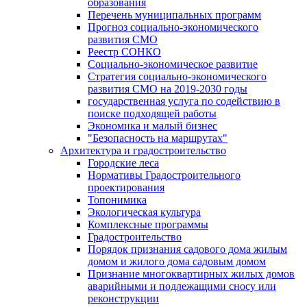
образования
Перечень муниципальных программ
Прогноз социально-экономического
развития СМО
Реестр СОНКО
Социально-экономическое развитие
Стратегия социально-экономического
развития СМО на 2019-2030 годы
государственная услуга по содействию в
поиске подходящей работы
Экономика и малый бизнес
"Безопасность на маршрутах"
Архитектура и градостроительство
Городские леса
Нормативы Градостроительного
проектирования
Топонимика
Экологическая культура
Комплексные программы
Градостроительство
Порядок признания садового дома жилым
домом и жилого дома садовым домом
Признание многоквартирных жилых домов
аварийными и подлежащими сносу или
реконструкции