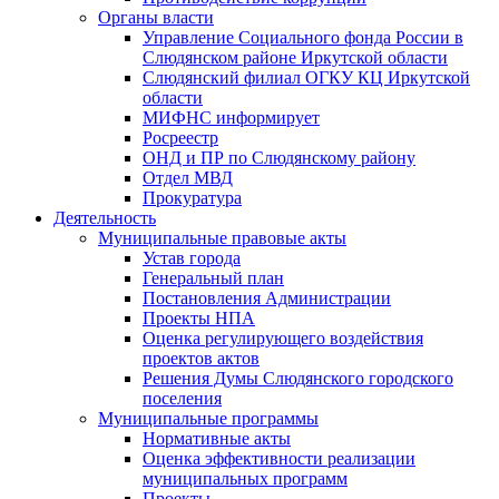
Органы власти
Управление Социального фонда России в
Слюдянском районе Иркутской области
Слюдянский филиал ОГКУ КЦ Иркутской
области
МИФНС информирует
Росреестр
ОНД и ПР по Слюдянскому району
Отдел МВД
Прокуратура
Деятельность
Муниципальные правовые акты
Устав города
Генеральный план
Постановления Администрации
Проекты НПА
Оценка регулирующего воздействия
проектов актов
Решения Думы Слюдянского городского
поселения
Муниципальные программы
Нормативные акты
Оценка эффективности реализации
муниципальных программ
Проекты