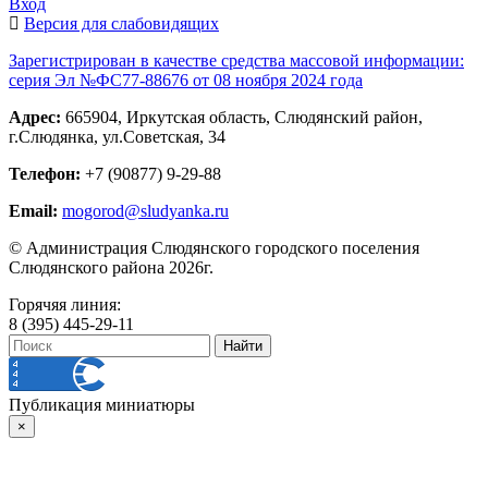
Вход
Версия для слабовидящих
Зарегистрирован в качестве средства массовой информации:
серия Эл №ФС77-88676 от 08 ноября 2024 года
Адрес:
665904, Иркутская область, Слюдянский район,
г.Слюдянка, ул.Советская, 34
Телефон:
+7 (90877) 9-29-88
Email:
mogorod@sludyanka.ru
© Администрация Слюдянского городского поселения
Слюдянского района 2026г.
Горячяя линия:
8 (395) 445-29-11
Публикация миниатюры
×