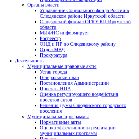
Органы власти
Управление Социального фонда России в
Слюдянском районе Иркутской области
Слюдянский филиал ОГКУ КЦ Иркутской
области
МИФНС информирует
Росреестр
ОНД и ПР по Слюдянскому району
Отдел МВД
Прокуратура
Деятельность
Муниципальные правовые акты
Устав города
Генеральный план
Постановления Администрации
Проекты НПА
Оценка регулирующего воздействия
проектов актов
Решения Думы Слюдянского городского
поселения
Муниципальные программы
Нормативные акты
Оценка эффективности реализации
муниципальных программ
Проекты