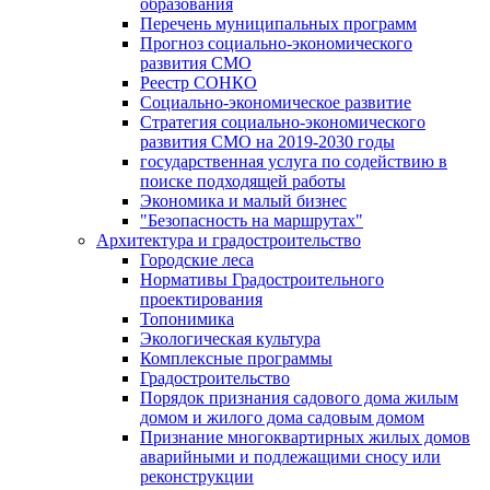
образования
Перечень муниципальных программ
Прогноз социально-экономического
развития СМО
Реестр СОНКО
Социально-экономическое развитие
Стратегия социально-экономического
развития СМО на 2019-2030 годы
государственная услуга по содействию в
поиске подходящей работы
Экономика и малый бизнес
"Безопасность на маршрутах"
Архитектура и градостроительство
Городские леса
Нормативы Градостроительного
проектирования
Топонимика
Экологическая культура
Комплексные программы
Градостроительство
Порядок признания садового дома жилым
домом и жилого дома садовым домом
Признание многоквартирных жилых домов
аварийными и подлежащими сносу или
реконструкции