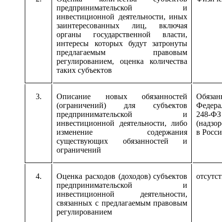
предпринимательской и
инвестиционной деятельности, иных
заинтересованных лиц, включая
органы государственной власти,
интересы которых будут затронуты
предлагаемым правовым
регулированием, оценка количества
таких субъектов
3.
Описание новых обязанностей
Обяза
(ограничений) для субъектов
Федера
предпринимательской и
248-ФЗ
инвестиционной деятельности, либо
(надзо
изменение содержания
в Росс
существующих обязанностей и
ограничений
4.
Оценка расходов (доходов) субъектов
отсутс
предпринимательской и
инвестиционной деятельности,
связанных с предлагаемым правовым
регулированием