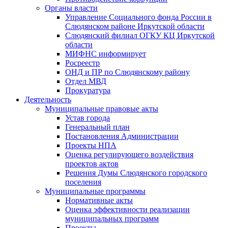
Органы власти
Управление Социального фонда России в
Слюдянском районе Иркутской области
Слюдянский филиал ОГКУ КЦ Иркутской
области
МИФНС информирует
Росреестр
ОНД и ПР по Слюдянскому району
Отдел МВД
Прокуратура
Деятельность
Муниципальные правовые акты
Устав города
Генеральный план
Постановления Администрации
Проекты НПА
Оценка регулирующего воздействия
проектов актов
Решения Думы Слюдянского городского
поселения
Муниципальные программы
Нормативные акты
Оценка эффективности реализации
муниципальных программ
Проекты