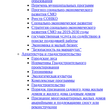
образования
Перечень муниципальных программ
Прогноз социально-экономического
развития СМО
Реестр СОНКО
Социально-экономическое развитие
Стратегия социально-экономического
развития СМО на 2019-2030 годы
государственная услуга по содействию в
поиске подходящей работы
Экономика и малый бизнес
"Безопасность на маршрутах"
Архитектура и градостроительство
Городские леса
Нормативы Градостроительного
проектирования
Топонимика
Экологическая культура
Комплексные программы
Градостроительство
Порядок признания садового дома жилым
домом и жилого дома садовым домом
Признание многоквартирных жилых домов
аварийными и подлежащими сносу или
реконструкции