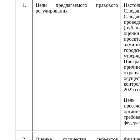
1.
Цели предлагаемого правового
Наст
регулирования
Слюдян
Слюдян
провед
(публи
оценки
прое
адми
горо
утверж
Прогр
прич
охраня
осуще
контро
2025 г
Цель -
пресеч
орган
треб
федера
2.
Оценка количества субъектов
Физиче