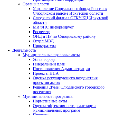
Органы власти
Управление Социального фонда России в
Слюдянском районе Иркутской области
Слюдянский филиал ОГКУ КЦ Иркутской
области
МИФНС информирует
Росреестр
ОНД и ПР по Слюдянскому району
Отдел МВД
Прокуратура
Деятельность
Муниципальные правовые акты
Устав города
Генеральный план
Постановления Администрации
Проекты НПА
Оценка регулирующего воздействия
проектов актов
Решения Думы Слюдянского городского
поселения
Муниципальные программы
Нормативные акты
Оценка эффективности реализации
муниципальных программ
Проекты