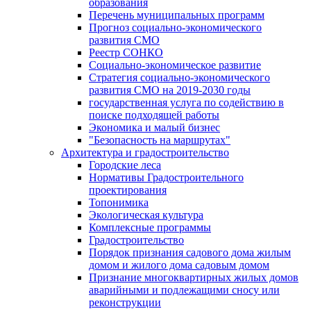
образования
Перечень муниципальных программ
Прогноз социально-экономического
развития СМО
Реестр СОНКО
Социально-экономическое развитие
Стратегия социально-экономического
развития СМО на 2019-2030 годы
государственная услуга по содействию в
поиске подходящей работы
Экономика и малый бизнес
"Безопасность на маршрутах"
Архитектура и градостроительство
Городские леса
Нормативы Градостроительного
проектирования
Топонимика
Экологическая культура
Комплексные программы
Градостроительство
Порядок признания садового дома жилым
домом и жилого дома садовым домом
Признание многоквартирных жилых домов
аварийными и подлежащими сносу или
реконструкции