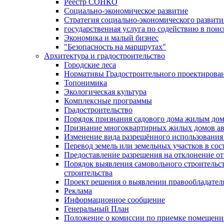
Реестр СОНКО
Социально-экономическое развитие
Стратегия социально-экономического развит
государственная услуга по содействию в пои
Экономика и малый бизнес
"Безопасность на маршрутах"
Архитектура и градостроительство
Городские леса
Нормативы Градостроительного проектирова
Топонимика
Экологическая культура
Комплексные программы
Градостроительство
Порядок признания садового дома жилым до
Признание многоквартирных жилых домов а
Изменение вида разрешённого использования 
Перевод земель или земельных участков в сос
Предоставление разрешения на отклонение от
Порядок выявления самовольного строительст
строительства
Проект решения о выявлении правообладател
Реклама
Информационное сообщение
Генеральный План
Положение о комиссии по приемке помещения