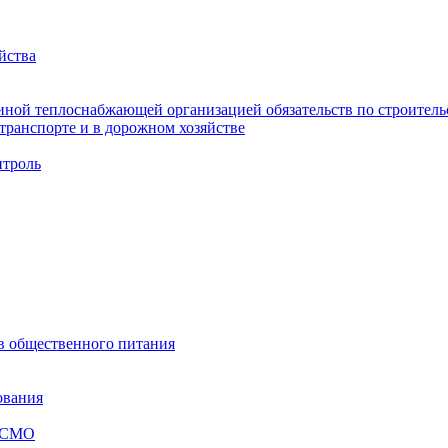
йства
ной теплоснабжающей организацией обязательств по строительс
ранспорте и в дорожном хозяйстве
троль
ов общественного питания
ования
я СМО