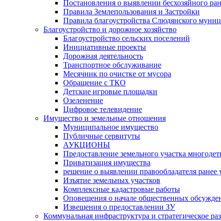
Постановления о выявлении бесхозяйного ра
Правила Землепользования и Застройки
Правила благоустройства Слюдянского муниц
Благоустройство и дорожное хозяйство
Благоустройство сельских поселений
Инициативные проекты
Дорожная деятельность
Транспортное обслуживание
Месячник по очистке от мусора
Обращение с ТКО
Детские игровые площадки
Озеленение
Цифровое телевидение
Имущество и земельные отношения
Муниципальное имущество
Публичные сервитуты
АУКЦИОНЫ
Предоставление земельного участка многоде
Приватизация имущества
решение о выявлении правообладателя ранее
Изъятие земельных участков
Комплексные кадастровые работы
Оповещения о начале общественных обсужде
Извещения о предоставлении ЗУ
Коммунальная инфраструктура и стратегическое ра