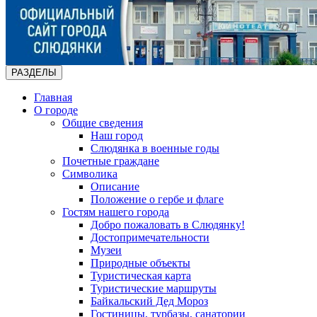
РАЗДЕЛЫ
Главная
О городе
Общие сведения
Наш город
Слюдянка в военные годы
Почетные граждане
Символика
Описание
Положение о гербе и флаге
Гостям нашего города
Добро пожаловать в Слюдянку!
Достопримечательности
Музеи
Природные объекты
Туристическая карта
Туристические маршруты
Байкальский Дед Мороз
Гостиницы, турбазы, санатории