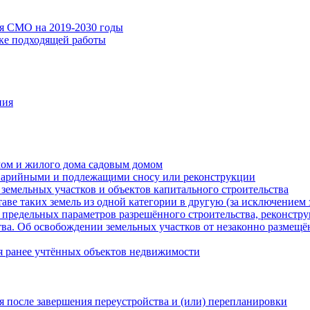
ия СМО на 2019-2030 годы
ске подходящей работы
ния
мом и жилого дома садовым домом
варийными и подлежащими сносу или реконструкции
земельных участков и объектов капитального строительства
таве таких земель из одной категории в другую (за исключением 
 предельных параметров разрешённого строительства, реконстру
ва. Об освобождении земельных участков от незаконно размещё
я ранее учтённых объектов недвижимости
 после завершения переустройства и (или) перепланировки