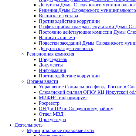
Депутаты Думы Слюдянского муниципального
Решения Думы Слюдянского муниципального
Выписка из устава
Противодействие коррупции
График приёма граждан депутатами Думы Сл
Постоянно действующие комиссии Думы Слюд
Написать письмо
Повестки заседаний Думы Слюдянского муни
Депутатская деятельность
Ревизионная комиссия
Председатель
Документы
Информация
Противодействие коррупции
Органы власти
Управление Социального фонда России в Слю
Слюдянский филиал ОГКУ КЦ Иркутской обл
МИФНС информирует
Росреестр
ОНД и ПР по Слюдянскому району
Отдел МВД
Прокуратура
Деятельность
Муниципальные правовые акты
Устав города