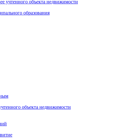
нее учтенного объекта недвижимости
ипального образования
тным
 учтенного объекта недвижимости
ний
звитие