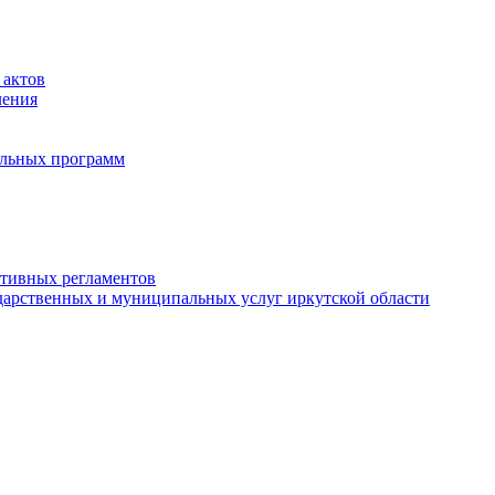
 актов
ления
альных программ
ативных регламентов
дарственных и муниципальных услуг иркутской области