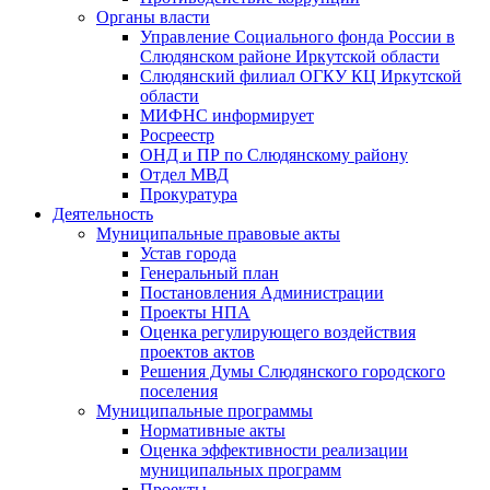
Органы власти
Управление Социального фонда России в
Слюдянском районе Иркутской области
Слюдянский филиал ОГКУ КЦ Иркутской
области
МИФНС информирует
Росреестр
ОНД и ПР по Слюдянскому району
Отдел МВД
Прокуратура
Деятельность
Муниципальные правовые акты
Устав города
Генеральный план
Постановления Администрации
Проекты НПА
Оценка регулирующего воздействия
проектов актов
Решения Думы Слюдянского городского
поселения
Муниципальные программы
Нормативные акты
Оценка эффективности реализации
муниципальных программ
Проекты