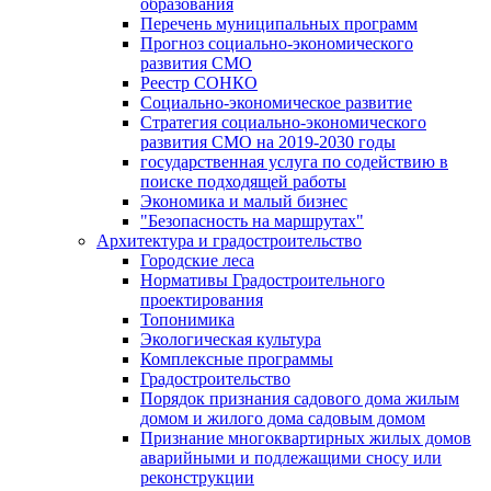
образования
Перечень муниципальных программ
Прогноз социально-экономического
развития СМО
Реестр СОНКО
Социально-экономическое развитие
Стратегия социально-экономического
развития СМО на 2019-2030 годы
государственная услуга по содействию в
поиске подходящей работы
Экономика и малый бизнес
"Безопасность на маршрутах"
Архитектура и градостроительство
Городские леса
Нормативы Градостроительного
проектирования
Топонимика
Экологическая культура
Комплексные программы
Градостроительство
Порядок признания садового дома жилым
домом и жилого дома садовым домом
Признание многоквартирных жилых домов
аварийными и подлежащими сносу или
реконструкции