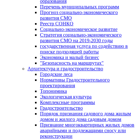
образования
Перечень муниципальных программ
Прогноз социально-экономического
развития СМО
Реестр СОНКО
Социально-экономическое развитие
Стратегия социально-экономического
развития СМО на 2019-2030 годы
государственная услуга по содействию в
поиске подходящей работы
Экономика и малый бизнес
"Безопасность на маршрутах"
Архитектура и градостроительство
Городские леса
Нормативы Градостроительного
проектирования
Топонимика
Экологическая культура
Комплексные программы
Градостроительство
Порядок признания садового дома жилым
домом и жилого дома садовым домом
Признание многоквартирных жилых домов
аварийными и подлежащими сносу или
реконструкции