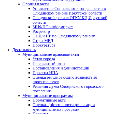
Органы власти
Управление Социального фонда России в
Слюдянском районе Иркутской области
Слюдянский филиал ОГКУ КЦ Иркутской
области
МИФНС информирует
Росреестр
ОНД и ПР по Слюдянскому району
Отдел МВД
Прокуратура
Деятельность
Муниципальные правовые акты
Устав города
Генеральный план
Постановления Администрации
Проекты НПА
Оценка регулирующего воздействия
проектов актов
Решения Думы Слюдянского городского
поселения
Муниципальные программы
Нормативные акты
Оценка эффективности реализации
муниципальных программ
Проекты