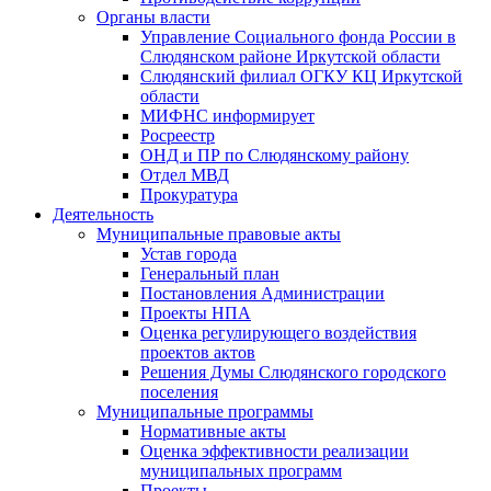
Органы власти
Управление Социального фонда России в
Слюдянском районе Иркутской области
Слюдянский филиал ОГКУ КЦ Иркутской
области
МИФНС информирует
Росреестр
ОНД и ПР по Слюдянскому району
Отдел МВД
Прокуратура
Деятельность
Муниципальные правовые акты
Устав города
Генеральный план
Постановления Администрации
Проекты НПА
Оценка регулирующего воздействия
проектов актов
Решения Думы Слюдянского городского
поселения
Муниципальные программы
Нормативные акты
Оценка эффективности реализации
муниципальных программ
Проекты