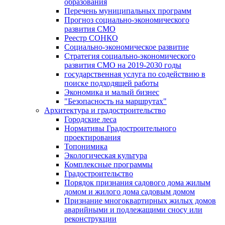
образования
Перечень муниципальных программ
Прогноз социально-экономического
развития СМО
Реестр СОНКО
Социально-экономическое развитие
Стратегия социально-экономического
развития СМО на 2019-2030 годы
государственная услуга по содействию в
поиске подходящей работы
Экономика и малый бизнес
"Безопасность на маршрутах"
Архитектура и градостроительство
Городские леса
Нормативы Градостроительного
проектирования
Топонимика
Экологическая культура
Комплексные программы
Градостроительство
Порядок признания садового дома жилым
домом и жилого дома садовым домом
Признание многоквартирных жилых домов
аварийными и подлежащими сносу или
реконструкции