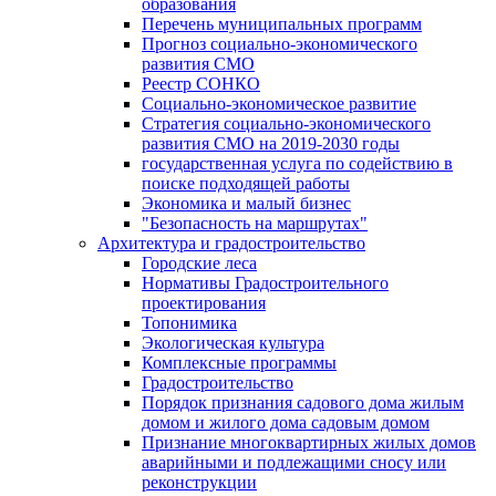
образования
Перечень муниципальных программ
Прогноз социально-экономического
развития СМО
Реестр СОНКО
Социально-экономическое развитие
Стратегия социально-экономического
развития СМО на 2019-2030 годы
государственная услуга по содействию в
поиске подходящей работы
Экономика и малый бизнес
"Безопасность на маршрутах"
Архитектура и градостроительство
Городские леса
Нормативы Градостроительного
проектирования
Топонимика
Экологическая культура
Комплексные программы
Градостроительство
Порядок признания садового дома жилым
домом и жилого дома садовым домом
Признание многоквартирных жилых домов
аварийными и подлежащими сносу или
реконструкции