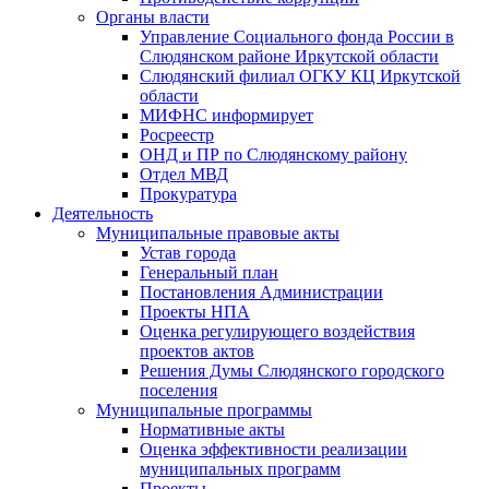
Органы власти
Управление Социального фонда России в
Слюдянском районе Иркутской области
Слюдянский филиал ОГКУ КЦ Иркутской
области
МИФНС информирует
Росреестр
ОНД и ПР по Слюдянскому району
Отдел МВД
Прокуратура
Деятельность
Муниципальные правовые акты
Устав города
Генеральный план
Постановления Администрации
Проекты НПА
Оценка регулирующего воздействия
проектов актов
Решения Думы Слюдянского городского
поселения
Муниципальные программы
Нормативные акты
Оценка эффективности реализации
муниципальных программ
Проекты