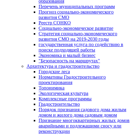
образования
Перечень муниципальных программ
Прогноз социально-экономического
развития СМО
Реестр СОНКО
Социально-экономическое развитие
Стратегия социально-экономического
развития СМО на 2019-2030 годы
государственная услуга по содействию в
поиске подходящей работы
Экономика и малый бизнес
"Безопасность на маршрутах"
Архитектура и градостроительство
Городские леса
Нормативы Градостроительного
проектирования
Топонимика
Экологическая культура
Комплексные программы
Градостроительство
Порядок признания садового дома жилым
домом и жилого дома садовым домом
Признание многоквартирных жилых домов
аварийными и подлежащими сносу или
реконструкции