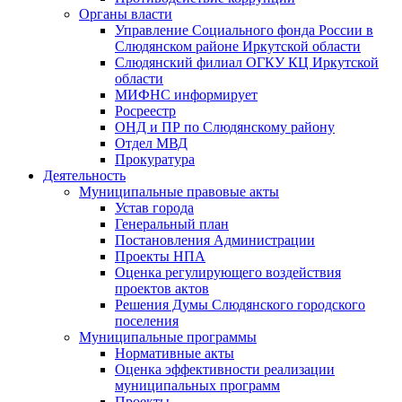
Органы власти
Управление Социального фонда России в
Слюдянском районе Иркутской области
Слюдянский филиал ОГКУ КЦ Иркутской
области
МИФНС информирует
Росреестр
ОНД и ПР по Слюдянскому району
Отдел МВД
Прокуратура
Деятельность
Муниципальные правовые акты
Устав города
Генеральный план
Постановления Администрации
Проекты НПА
Оценка регулирующего воздействия
проектов актов
Решения Думы Слюдянского городского
поселения
Муниципальные программы
Нормативные акты
Оценка эффективности реализации
муниципальных программ
Проекты