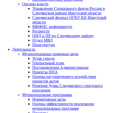
Органы власти
Управление Социального фонда России в
Слюдянском районе Иркутской области
Слюдянский филиал ОГКУ КЦ Иркутской
области
МИФНС информирует
Росреестр
ОНД и ПР по Слюдянскому району
Отдел МВД
Прокуратура
Деятельность
Муниципальные правовые акты
Устав города
Генеральный план
Постановления Администрации
Проекты НПА
Оценка регулирующего воздействия
проектов актов
Решения Думы Слюдянского городского
поселения
Муниципальные программы
Нормативные акты
Оценка эффективности реализации
муниципальных программ
Проекты