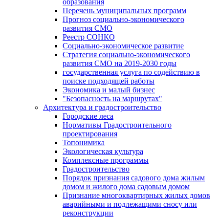
образования
Перечень муниципальных программ
Прогноз социально-экономического
развития СМО
Реестр СОНКО
Социально-экономическое развитие
Стратегия социально-экономического
развития СМО на 2019-2030 годы
государственная услуга по содействию в
поиске подходящей работы
Экономика и малый бизнес
"Безопасность на маршрутах"
Архитектура и градостроительство
Городские леса
Нормативы Градостроительного
проектирования
Топонимика
Экологическая культура
Комплексные программы
Градостроительство
Порядок признания садового дома жилым
домом и жилого дома садовым домом
Признание многоквартирных жилых домов
аварийными и подлежащими сносу или
реконструкции