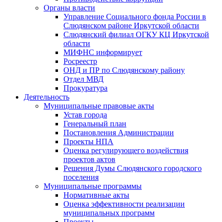
Органы власти
Управление Социального фонда России в
Слюдянском районе Иркутской области
Слюдянский филиал ОГКУ КЦ Иркутской
области
МИФНС информирует
Росреестр
ОНД и ПР по Слюдянскому району
Отдел МВД
Прокуратура
Деятельность
Муниципальные правовые акты
Устав города
Генеральный план
Постановления Администрации
Проекты НПА
Оценка регулирующего воздействия
проектов актов
Решения Думы Слюдянского городского
поселения
Муниципальные программы
Нормативные акты
Оценка эффективности реализации
муниципальных программ
Проекты