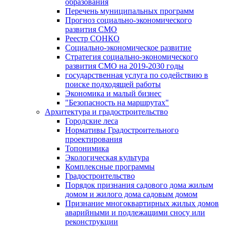
образования
Перечень муниципальных программ
Прогноз социально-экономического
развития СМО
Реестр СОНКО
Социально-экономическое развитие
Стратегия социально-экономического
развития СМО на 2019-2030 годы
государственная услуга по содействию в
поиске подходящей работы
Экономика и малый бизнес
"Безопасность на маршрутах"
Архитектура и градостроительство
Городские леса
Нормативы Градостроительного
проектирования
Топонимика
Экологическая культура
Комплексные программы
Градостроительство
Порядок признания садового дома жилым
домом и жилого дома садовым домом
Признание многоквартирных жилых домов
аварийными и подлежащими сносу или
реконструкции