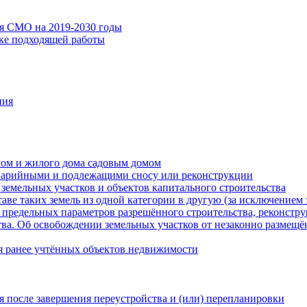
ия СМО на 2019-2030 годы
ске подходящей работы
ния
мом и жилого дома садовым домом
варийными и подлежащими сносу или реконструкции
земельных участков и объектов капитального строительства
таве таких земель из одной категории в другую (за исключением 
 предельных параметров разрешённого строительства, реконстру
ва. Об освобождении земельных участков от незаконно размещё
я ранее учтённых объектов недвижимости
 после завершения переустройства и (или) перепланировки