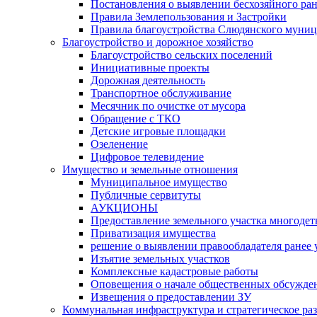
Постановления о выявлении бесхозяйного ра
Правила Землепользования и Застройки
Правила благоустройства Слюдянского муниц
Благоустройство и дорожное хозяйство
Благоустройство сельских поселений
Инициативные проекты
Дорожная деятельность
Транспортное обслуживание
Месячник по очистке от мусора
Обращение с ТКО
Детские игровые площадки
Озеленение
Цифровое телевидение
Имущество и земельные отношения
Муниципальное имущество
Публичные сервитуты
АУКЦИОНЫ
Предоставление земельного участка многоде
Приватизация имущества
решение о выявлении правообладателя ранее
Изъятие земельных участков
Комплексные кадастровые работы
Оповещения о начале общественных обсужде
Извещения о предоставлении ЗУ
Коммунальная инфраструктура и стратегическое ра