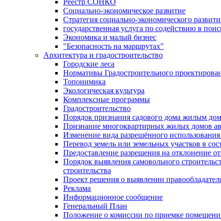
Реестр СОНКО
Социально-экономическое развитие
Стратегия социально-экономического развит
государственная услуга по содействию в пои
Экономика и малый бизнес
"Безопасность на маршрутах"
Архитектура и градостроительство
Городские леса
Нормативы Градостроительного проектирова
Топонимика
Экологическая культура
Комплексные программы
Градостроительство
Порядок признания садового дома жилым до
Признание многоквартирных жилых домов а
Изменение вида разрешённого использования 
Перевод земель или земельных участков в сос
Предоставление разрешения на отклонение от
Порядок выявления самовольного строительст
строительства
Проект решения о выявлении правообладател
Реклама
Информационное сообщение
Генеральный План
Положение о комиссии по приемке помещения