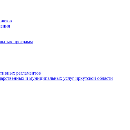
 актов
ления
альных программ
ативных регламентов
дарственных и муниципальных услуг иркутской области