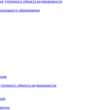
нее учтенного объекта недвижимости
ипального образования
тным
 учтенного объекта недвижимости
ний
звитие