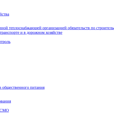
йства
ной теплоснабжающей организацией обязательств по строительс
ранспорте и в дорожном хозяйстве
троль
ов общественного питания
ования
я СМО