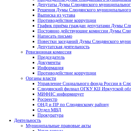
Депутаты Думы Слюдянского муниципального
Решения Думы Слюдянского муниципального
Выписка из устава
Противодействие коррупции
График приёма граждан депутатами Думы Сл
Постоянно действующие комиссии Думы Слюд
Написать письмо
Повестки заседаний Думы Слюдянского муни
Депутатская деятельность
Ревизионная комиссия
Председатель
Документы
Информация
Противодействие коррупции
Органы власти
Управление Социального фонда России в Слю
Слюдянский филиал ОГКУ КЦ Иркутской обл
МИФНС информирует
Росреестр
ОНД и ПР по Слюдянскому району
Отдел МВД
Прокуратура
Деятельность
Муниципальные правовые акты
Устав города