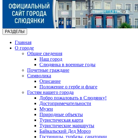
РАЗДЕЛЫ
Главная
О городе
Общие сведения
Наш город
Слюдянка в военные годы
Почетные граждане
Символика
Описание
Положение о гербе и флаге
Гостям нашего города
Добро пожаловать в Слюдянку!
Достопримечательности
Музеи
Природные объекты
Туристическая карта
Туристические маршруты
Байкальский Дед Мороз
Гостиницы, турбазы, санатории