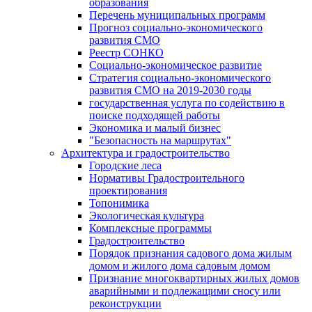
образования
Перечень муниципальных программ
Прогноз социально-экономического
развития СМО
Реестр СОНКО
Социально-экономическое развитие
Стратегия социально-экономического
развития СМО на 2019-2030 годы
государственная услуга по содействию в
поиске подходящей работы
Экономика и малый бизнес
"Безопасность на маршрутах"
Архитектура и градостроительство
Городские леса
Нормативы Градостроительного
проектирования
Топонимика
Экологическая культура
Комплексные программы
Градостроительство
Порядок признания садового дома жилым
домом и жилого дома садовым домом
Признание многоквартирных жилых домов
аварийными и подлежащими сносу или
реконструкции