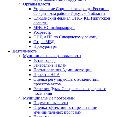
Органы власти
Управление Социального фонда России в
Слюдянском районе Иркутской области
Слюдянский филиал ОГКУ КЦ Иркутской
области
МИФНС информирует
Росреестр
ОНД и ПР по Слюдянскому району
Отдел МВД
Прокуратура
Деятельность
Муниципальные правовые акты
Устав города
Генеральный план
Постановления Администрации
Проекты НПА
Оценка регулирующего воздействия
проектов актов
Решения Думы Слюдянского городского
поселения
Муниципальные программы
Нормативные акты
Оценка эффективности реализации
муниципальных программ
Проекты