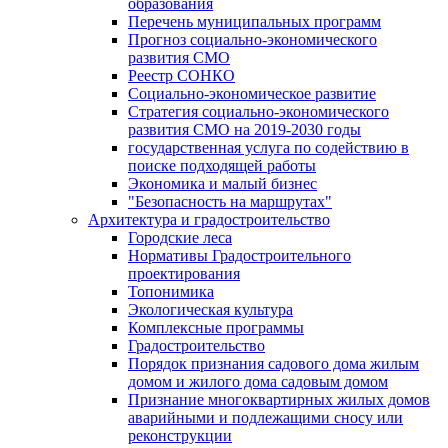
образования
Перечень муниципальных программ
Прогноз социально-экономического
развития СМО
Реестр СОНКО
Социально-экономическое развитие
Стратегия социально-экономического
развития СМО на 2019-2030 годы
государственная услуга по содействию в
поиске подходящей работы
Экономика и малый бизнес
"Безопасность на маршрутах"
Архитектура и градостроительство
Городские леса
Нормативы Градостроительного
проектирования
Топонимика
Экологическая культура
Комплексные программы
Градостроительство
Порядок признания садового дома жилым
домом и жилого дома садовым домом
Признание многоквартирных жилых домов
аварийными и подлежащими сносу или
реконструкции