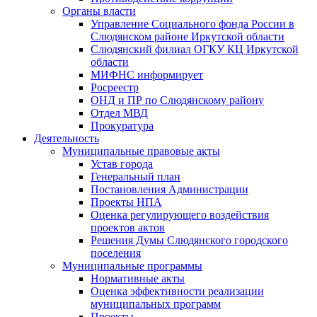
Органы власти
Управление Социального фонда России в
Слюдянском районе Иркутской области
Слюдянский филиал ОГКУ КЦ Иркутской
области
МИФНС информирует
Росреестр
ОНД и ПР по Слюдянскому району
Отдел МВД
Прокуратура
Деятельность
Муниципальные правовые акты
Устав города
Генеральный план
Постановления Администрации
Проекты НПА
Оценка регулирующего воздействия
проектов актов
Решения Думы Слюдянского городского
поселения
Муниципальные программы
Нормативные акты
Оценка эффективности реализации
муниципальных программ
Проекты