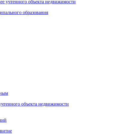
нее учтенного объекта недвижимости
ипального образования
тным
 учтенного объекта недвижимости
ний
звитие