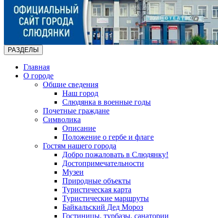
РАЗДЕЛЫ
Главная
О городе
Общие сведения
Наш город
Слюдянка в военные годы
Почетные граждане
Символика
Описание
Положение о гербе и флаге
Гостям нашего города
Добро пожаловать в Слюдянку!
Достопримечательности
Музеи
Природные объекты
Туристическая карта
Туристические маршруты
Байкальский Дед Мороз
Гостиницы, турбазы, санатории