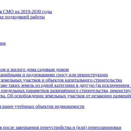
ия СМО на 2019-2030 годы
ске подходящей работы
ния
мом и жилого дома садовым домом
варийными и подлежащими сносу или реконструкции
земельных участков и объектов капитального строительства
таве таких земель из одной категории в другую (за исключением 
 предельных параметров разрешённого строительства, реконстру
ва. Об освобождении земельных участков от незаконно размещё
я ранее учтённых объектов недвижимости
 после завершения переустройства и (или) перепланировки