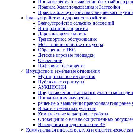
Постановления о выявлении бесхозяйного ра
Правила Землепользования и Застройки
Правила благоустройства Слюдянского муниц
Благоустройство и дорожное хозяйство
Благоустройство сельских поселений
Инициативные проекты
Дорожная деятельность
Транспортное обслуживание
Месячник по очистке от мусора
Обращение с ТКО
Детские игровые площадки
Озеленение
Цифровое телевидение
Имущество и земельные отношения
Муниципальное имущество
Публичные сервитуты
АУКЦИОНЫ
Предоставление земельного участка многоде
Приватизация имущества
решение о выявлении правообладателя ранее
Изъятие земельных участков
Комплексные кадастровые работы
Оповещения о начале общественных обсужде
Извещения о предоставлении ЗУ
Коммунальная инфраструктура и стратегическое ра