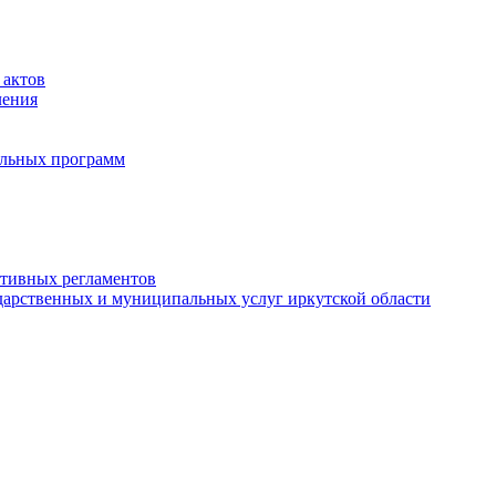
 актов
ления
альных программ
ативных регламентов
дарственных и муниципальных услуг иркутской области