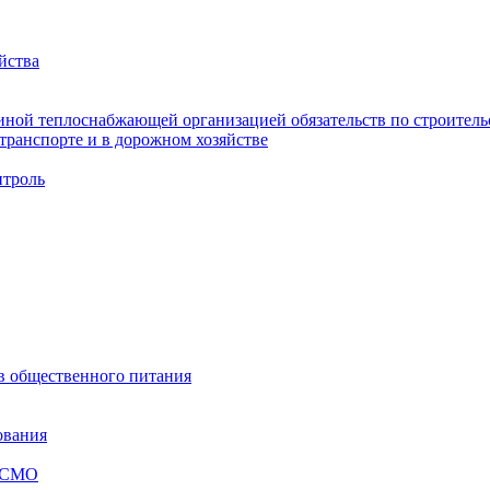
йства
ной теплоснабжающей организацией обязательств по строительс
ранспорте и в дорожном хозяйстве
троль
ов общественного питания
ования
я СМО