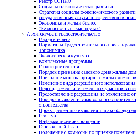
Реестр СОНКО
Социально-экономическое развитие
Стратегия социально-экономического развит
государственная услуга по содействию в пои
Экономика и малый бизнес
"Безопасность на маршрутах"
Архитектура и градостроительство
Городские леса
Нормативы Градостроительного проектирова
Топонимика
Экологическая культура
Комплексные программы
Градостроительство
Порядок признания садового дома жилым до
Признание многоквартирных жилых домов а
Изменение вида разрешённого использования 
Перевод земель или земельных участков в сос
Предоставление разрешения на отклонение от
Порядок выявления самовольного строительст
строительства
Проект решения о выявлении правообладател
Реклама
Информационное сообщение
Генеральный План
Положение о комиссии по приемке помещения