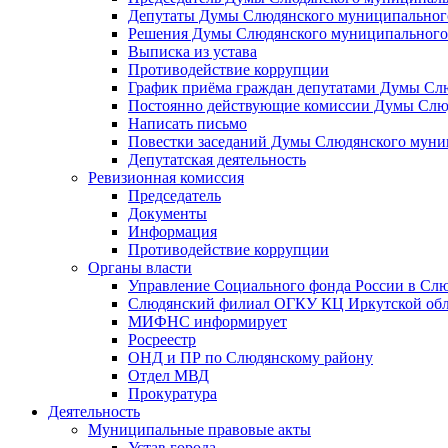
Депутаты Думы Слюдянского муниципального
Решения Думы Слюдянского муниципального
Выписка из устава
Противодействие коррупции
График приёма граждан депутатами Думы Сл
Постоянно действующие комиссии Думы Слюд
Написать письмо
Повестки заседаний Думы Слюдянского муни
Депутатская деятельность
Ревизионная комиссия
Председатель
Документы
Информация
Противодействие коррупции
Органы власти
Управление Социального фонда России в Слю
Слюдянский филиал ОГКУ КЦ Иркутской обл
МИФНС информирует
Росреестр
ОНД и ПР по Слюдянскому району
Отдел МВД
Прокуратура
Деятельность
Муниципальные правовые акты
Устав города