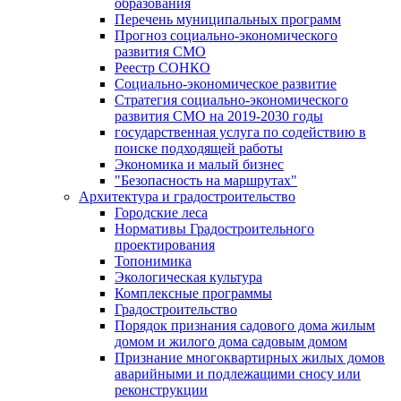
образования
Перечень муниципальных программ
Прогноз социально-экономического
развития СМО
Реестр СОНКО
Социально-экономическое развитие
Стратегия социально-экономического
развития СМО на 2019-2030 годы
государственная услуга по содействию в
поиске подходящей работы
Экономика и малый бизнес
"Безопасность на маршрутах"
Архитектура и градостроительство
Городские леса
Нормативы Градостроительного
проектирования
Топонимика
Экологическая культура
Комплексные программы
Градостроительство
Порядок признания садового дома жилым
домом и жилого дома садовым домом
Признание многоквартирных жилых домов
аварийными и подлежащими сносу или
реконструкции