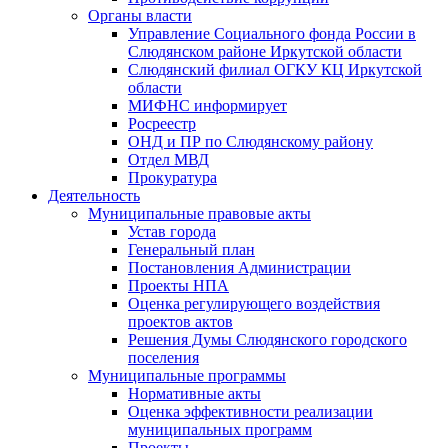
Органы власти
Управление Социального фонда России в
Слюдянском районе Иркутской области
Слюдянский филиал ОГКУ КЦ Иркутской
области
МИФНС информирует
Росреестр
ОНД и ПР по Слюдянскому району
Отдел МВД
Прокуратура
Деятельность
Муниципальные правовые акты
Устав города
Генеральный план
Постановления Администрации
Проекты НПА
Оценка регулирующего воздействия
проектов актов
Решения Думы Слюдянского городского
поселения
Муниципальные программы
Нормативные акты
Оценка эффективности реализации
муниципальных программ
Проекты