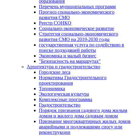
образования
Перечень муниципальных программ
Прогноз социально-экономического
развития СМО
Реестр СОНКО
Социально-экономическое развитие
Стратегия социально-экономического
развития СМО на 2019-2030 годы
государственная услуга по содействию в
поиске подходящей работы
Экономика и малый бизнес
"Безопасность на маршрутах"
Архитектура и градостроительство
Городские леса
Нормативы Градостроительного
проектирования
Топонимика
Экологическая культура
Комплексные программы
Градостроительство
Порядок признания садового дома жилым
домом и жилого дома садовым домом
Признание многоквартирных жилых домов
аварийными и подлежащими сносу или
реконструкции