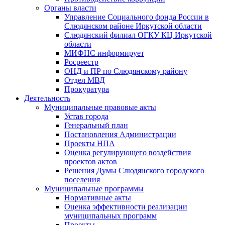
Органы власти
Управление Социального фонда России в
Слюдянском районе Иркутской области
Слюдянский филиал ОГКУ КЦ Иркутской
области
МИФНС информирует
Росреестр
ОНД и ПР по Слюдянскому району
Отдел МВД
Прокуратура
Деятельность
Муниципальные правовые акты
Устав города
Генеральный план
Постановления Администрации
Проекты НПА
Оценка регулирующего воздействия
проектов актов
Решения Думы Слюдянского городского
поселения
Муниципальные программы
Нормативные акты
Оценка эффективности реализации
муниципальных программ
Проекты