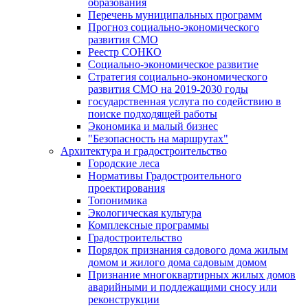
образования
Перечень муниципальных программ
Прогноз социально-экономического
развития СМО
Реестр СОНКО
Социально-экономическое развитие
Стратегия социально-экономического
развития СМО на 2019-2030 годы
государственная услуга по содействию в
поиске подходящей работы
Экономика и малый бизнес
"Безопасность на маршрутах"
Архитектура и градостроительство
Городские леса
Нормативы Градостроительного
проектирования
Топонимика
Экологическая культура
Комплексные программы
Градостроительство
Порядок признания садового дома жилым
домом и жилого дома садовым домом
Признание многоквартирных жилых домов
аварийными и подлежащими сносу или
реконструкции