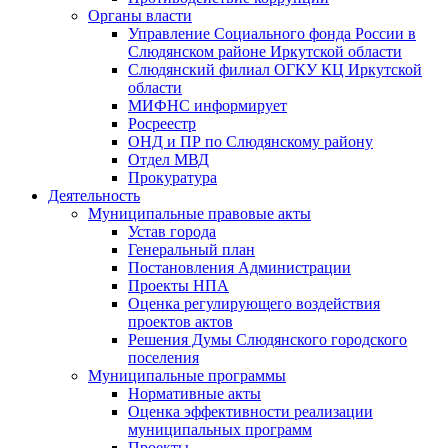
Органы власти
Управление Социального фонда России в
Слюдянском районе Иркутской области
Слюдянский филиал ОГКУ КЦ Иркутской
области
МИФНС информирует
Росреестр
ОНД и ПР по Слюдянскому району
Отдел МВД
Прокуратура
Деятельность
Муниципальные правовые акты
Устав города
Генеральный план
Постановления Администрации
Проекты НПА
Оценка регулирующего воздействия
проектов актов
Решения Думы Слюдянского городского
поселения
Муниципальные программы
Нормативные акты
Оценка эффективности реализации
муниципальных программ
Проекты