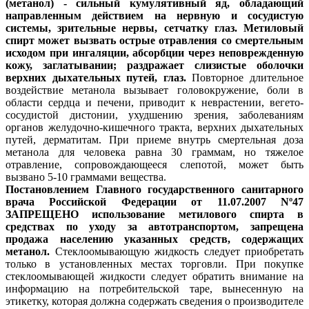
(метанол) - сильный кумулятивный яд, обладающий
направленным действием на нервную и сосудистую
системы, зрительные нервы, сетчатку глаз. Метиловый
спирт может вызвать острые отравления со смертельным
исходом при ингаляции, абсорбции через неповрежденную
кожу, заглатывании; раздражает слизистые оболочки
верхних дыхательных путей, глаз.
Повторное длительное
воздействие метанола вызывает головокружение, боли в
области сердца и печени, приводит к неврастении, вегето-
сосудистой дистонии, ухудшению зрения, заболеваниям
органов желудочно-кишечного тракта, верхних дыхательных
путей, дерматитам. При приеме внутрь смертельная доза
метанола для человека равна 30 граммам, но тяжелое
отравление, сопровождающееся слепотой, может быть
вызвано 5-10 граммами вещества.
Постановлением Главного государственного санитарного
врача Российской Федерации от 11.07.2007 Nº47
ЗАПРЕЩЕНО
использование метилового спирта в
средствах по уходу за автотранспортом, запрещена
продажа населению указанных средств, содержащих
метанол.
Стеклоомывающую жидкость следует приобретать
только в установленных местах торговли. При покупке
стеклоомывающей жидкости следует обратить внимание на
информацию на потребительской таре, вынесенную на
этикетку, которая должна содержать сведения о производителе