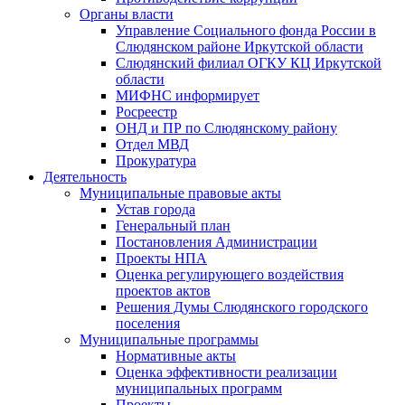
Органы власти
Управление Социального фонда России в
Слюдянском районе Иркутской области
Слюдянский филиал ОГКУ КЦ Иркутской
области
МИФНС информирует
Росреестр
ОНД и ПР по Слюдянскому району
Отдел МВД
Прокуратура
Деятельность
Муниципальные правовые акты
Устав города
Генеральный план
Постановления Администрации
Проекты НПА
Оценка регулирующего воздействия
проектов актов
Решения Думы Слюдянского городского
поселения
Муниципальные программы
Нормативные акты
Оценка эффективности реализации
муниципальных программ
Проекты