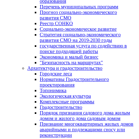
образования
Перечень муниципальных программ
Прогноз социально-экономического
развития СМО
Реестр СОНКО
Социально-экономическое развитие
Стратегия социально-экономического
развития СМО на 2019-2030 годы
государственная услуга по содействию в
поиске подходящей работы
Экономика и малый бизнес
"Безопасность на маршрутах"
Архитектура и градостроительство
Городские леса
Нормативы Градостроительного
проектирования
Топонимика
Экологическая культура
Комплексные программы
Градостроительство
Порядок признания садового дома жилым
домом и жилого дома садовым домом
Признание многоквартирных жилых домов
аварийными и подлежащими сносу или
реконструкции