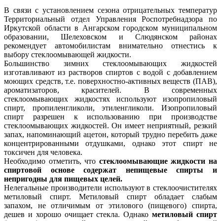
В связи с установлением сезона отрицательных температур
Территориальный отдел Управления Роспотребнадзора по
Иркутской области в Ангарском городском муниципальном
образовании, Шелеховском и Слюдянском районах
рекомендует автомобилистам внимательно отнестись к
выбору стеклоомывающей жидкости.
Большинство зимних стеклоомывающих жидкостей
изготавливают из растворов спиртов с водой с добавлением
моющих средств, т.е. поверхностно-активных веществ (ПАВ),
ароматизаторов, красителей. В современных
стеклоомывающих жидкостях используют изопропиловый
спирт, пропиленгликоли, этиленгликоли. Изопропиловый
спирт разрешен к использованию при производстве
стеклоомывающих жидкостей. Он имеет неприятный, резкий
запах, напоминающий ацетон, который трудно перебить даже
концентрированными отдушками, однако этот спирт не
токсичен для человека.
Необходимо отметить, что
стеклоомывающие жидкости на
спиртовой основе содержат непищевые спирты и
непригодны для пищевых целей.
Нелегальные производители используют в стеклоочистителях
метиловый спирт. Метиловый спирт обладает слабым
запахом, не отличимым от этилового (пищевого) спирта,
дешев и хорошо очищает стекла. Однако
метиловый спирт