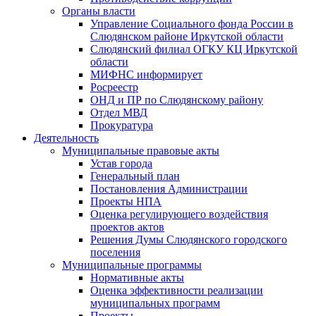
Органы власти
Управление Социального фонда России в
Слюдянском районе Иркутской области
Слюдянский филиал ОГКУ КЦ Иркутской
области
МИФНС информирует
Росреестр
ОНД и ПР по Слюдянскому району
Отдел МВД
Прокуратура
Деятельность
Муниципальные правовые акты
Устав города
Генеральный план
Постановления Администрации
Проекты НПА
Оценка регулирующего воздействия
проектов актов
Решения Думы Слюдянского городского
поселения
Муниципальные программы
Нормативные акты
Оценка эффективности реализации
муниципальных программ
Проекты