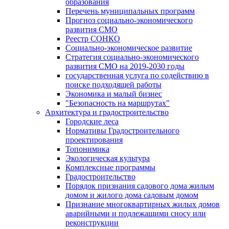
образования
Перечень муниципальных программ
Прогноз социально-экономического
развития СМО
Реестр СОНКО
Социально-экономическое развитие
Стратегия социально-экономического
развития СМО на 2019-2030 годы
государственная услуга по содействию в
поиске подходящей работы
Экономика и малый бизнес
"Безопасность на маршрутах"
Архитектура и градостроительство
Городские леса
Нормативы Градостроительного
проектирования
Топонимика
Экологическая культура
Комплексные программы
Градостроительство
Порядок признания садового дома жилым
домом и жилого дома садовым домом
Признание многоквартирных жилых домов
аварийными и подлежащими сносу или
реконструкции