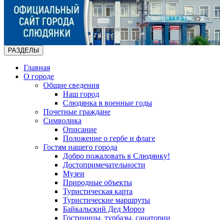
РАЗДЕЛЫ
Главная
О городе
Общие сведения
Наш город
Слюдянка в военные годы
Почетные граждане
Символика
Описание
Положение о гербе и флаге
Гостям нашего города
Добро пожаловать в Слюдянку!
Достопримечательности
Музеи
Природные объекты
Туристическая карта
Туристические маршруты
Байкальский Дед Мороз
Гостиницы, турбазы, санатории