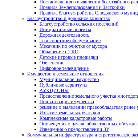
Постановления о выявлении бесхозяйного ра
Правила Землепользования и Застройки
Правила благоустройства Слюдянского муниц
Благоустройство и дорожное хозяйство
Благоустройство сельских поселений
Инициативные проекты
Дорожная деятельность
Транспортное обслуживание
Месячник по очистке от мусора
Обращение с ТКО
Детские игровые площадки
Озеленение
Цифровое телевидение
Имущество и земельные отношения
Муниципальное имущество
Публичные сервитуты
АУКЦИОНЫ
Предоставление земельного участка многоде
Приватизация имущества
решение о выявлении правообладателя ранее
Изъятие земельных участков
Комплексные кадастровые работы
Оповещения о начале общественных обсужде
Извещения о предоставлении ЗУ
Коммунальная инфраструктура и стратегическое ра