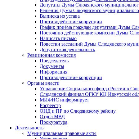
Депутаты Думы Слюдянского муниципального
Решения Думы Слюдянского муниципального
Выписка из устава
Противодействие коррупции
График приёма граждан депутатами Думы Сл
Постоянно действующие комиссии Думы Слюд
Написать письмо
Повестки заседаний Думы Слюдянского муни
Депутатская деятельность
Ревизионная комиссия
Председатель
Документы
Информация
Противодействие коррупции
Органы власти
Управление Социального фонда России в Слю
Слюдянский филиал ОГКУ КЦ Иркутской обл
МИФНС информирует
Росреестр
ОНД и ПР по Слюдянскому району
Отдел МВД
Прокуратура
Деятельность
Муниципальные правовые акты
Устав города