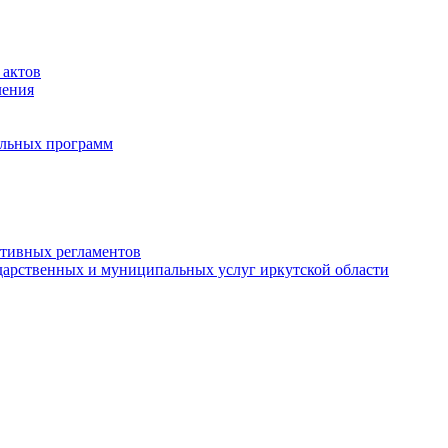
 актов
ления
альных программ
ативных регламентов
дарственных и муниципальных услуг иркутской области