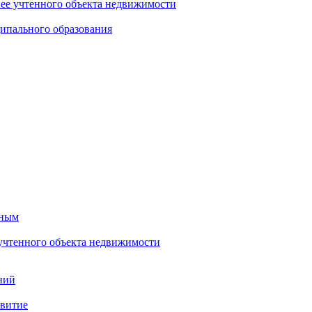
нее учтенного объекта недвижимости
ипального образования
тным
 учтенного объекта недвижимости
ний
звитие