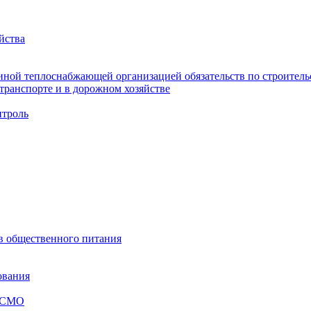
йства
ной теплоснабжающей организацией обязательств по строительс
ранспорте и в дорожном хозяйстве
троль
ов общественного питания
ования
я СМО