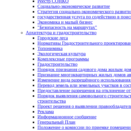
Реестр СОНКО
Социально-экономическое развитие
Стратегия социально-экономического развит
государственная услуга по содействию в пои
Экономика и малый бизнес
"Безопасность на маршрутах"
Архитектура и градостроительство
Городские леса
Нормативы Градостроительного проектирова
Топонимика
Экологическая культура
Комплексные программы
Градостроительство
Порядок признания садового дома жилым до
Признание многоквартирных жилых домов а
Изменение вида разрешённого использования 
Перевод земель или земельных участков в сос
Предоставление разрешения на отклонение от
Порядок выявления самовольного строительст
строительства
Проект решения о выявлении правообладател
Реклама
Информационное сообщение
Генеральный План
Положение о комиссии по приемке помещения