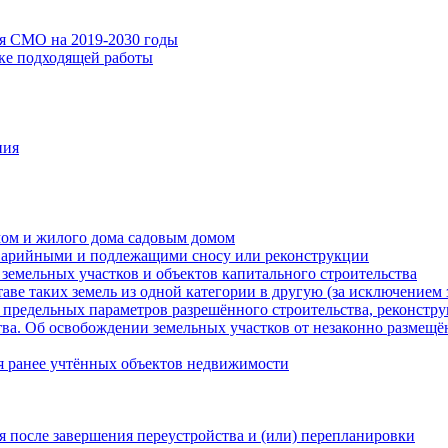
ия СМО на 2019-2030 годы
ске подходящей работы
ния
мом и жилого дома садовым домом
варийными и подлежащими сносу или реконструкции
земельных участков и объектов капитального строительства
таве таких земель из одной категории в другую (за исключением 
 предельных параметров разрешённого строительства, реконстру
ва. Об освобождении земельных участков от незаконно размещё
я ранее учтённых объектов недвижимости
 после завершения переустройства и (или) перепланировки