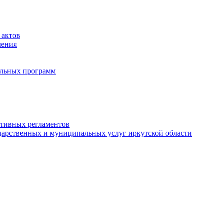
 актов
ления
альных программ
ативных регламентов
дарственных и муниципальных услуг иркутской области