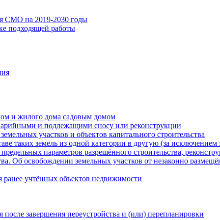
ия СМО на 2019-2030 годы
ске подходящей работы
ния
мом и жилого дома садовым домом
варийными и подлежащими сносу или реконструкции
земельных участков и объектов капитального строительства
таве таких земель из одной категории в другую (за исключением 
 предельных параметров разрешённого строительства, реконстру
ва. Об освобождении земельных участков от незаконно размещё
я ранее учтённых объектов недвижимости
 после завершения переустройства и (или) перепланировки