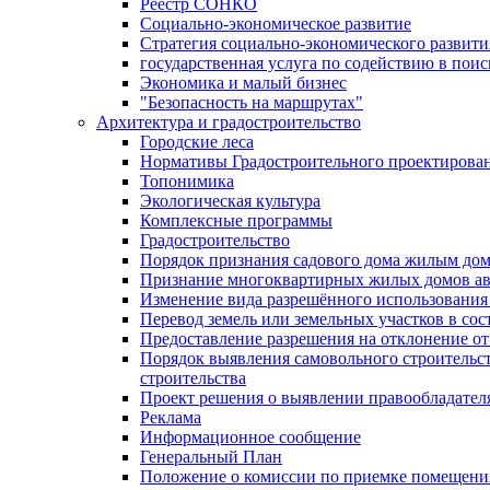
Реестр СОНКО
Социально-экономическое развитие
Стратегия социально-экономического развит
государственная услуга по содействию в пои
Экономика и малый бизнес
"Безопасность на маршрутах"
Архитектура и градостроительство
Городские леса
Нормативы Градостроительного проектирова
Топонимика
Экологическая культура
Комплексные программы
Градостроительство
Порядок признания садового дома жилым до
Признание многоквартирных жилых домов а
Изменение вида разрешённого использования 
Перевод земель или земельных участков в сос
Предоставление разрешения на отклонение от
Порядок выявления самовольного строительст
строительства
Проект решения о выявлении правообладател
Реклама
Информационное сообщение
Генеральный План
Положение о комиссии по приемке помещения