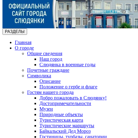
РАЗДЕЛЫ
Главная
О городе
Общие сведения
Наш город
Слюдянка в военные годы
Почетные граждане
Символика
Описание
Положение о гербе и флаге
Гостям нашего города
Добро пожаловать в Слюдянку!
Достопримечательности
Музеи
Природные объекты
Туристическая карта
Туристические маршруты
Байкальский Дед Мороз
Гостиницы, турбазы, санатории