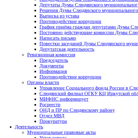
Депутаты Думы Слюдянского муниципального
Решения Думы Слюдянского муниципального
Выписка из устава
Противодействие коррупции
График приёма граждан депутатами Думы Сл
Постоянно действующие комиссии Думы Слюд
Написать письмо
Повестки заседаний Думы Слюдянского муни
Депутатская деятельность
Ревизионная комиссия
Председатель
Документы
Информация
Противодействие коррупции
Органы власти
Управление Социального фонда России в Слю
Слюдянский филиал ОГКУ КЦ Иркутской обл
МИФНС информирует
Росреестр
ОНД и ПР по Слюдянскому району
Отдел МВД
Прокуратура
Деятельность
Муниципальные правовые акты
Устав города