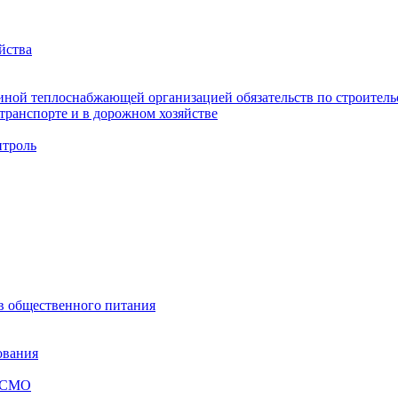
йства
ной теплоснабжающей организацией обязательств по строительс
ранспорте и в дорожном хозяйстве
троль
ов общественного питания
ования
я СМО