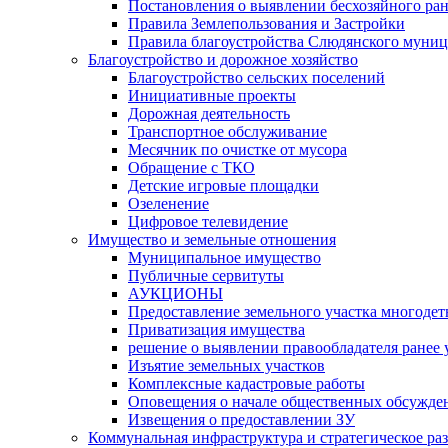
Постановления о выявлении бесхозяйного ра
Правила Землепользования и Застройки
Правила благоустройства Слюдянского муниц
Благоустройство и дорожное хозяйство
Благоустройство сельских поселений
Инициативные проекты
Дорожная деятельность
Транспортное обслуживание
Месячник по очистке от мусора
Обращение с ТКО
Детские игровые площадки
Озеленение
Цифровое телевидение
Имущество и земельные отношения
Муниципальное имущество
Публичные сервитуты
АУКЦИОНЫ
Предоставление земельного участка многоде
Приватизация имущества
решение о выявлении правообладателя ранее
Изъятие земельных участков
Комплексные кадастровые работы
Оповещения о начале общественных обсужде
Извещения о предоставлении ЗУ
Коммунальная инфраструктура и стратегическое ра