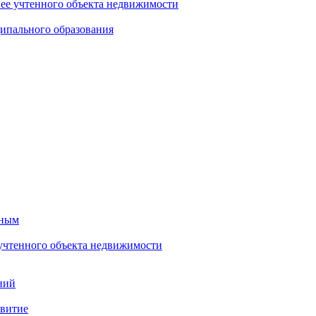
нее учтенного объекта недвижимости
ипального образования
тным
 учтенного объекта недвижимости
ний
звитие