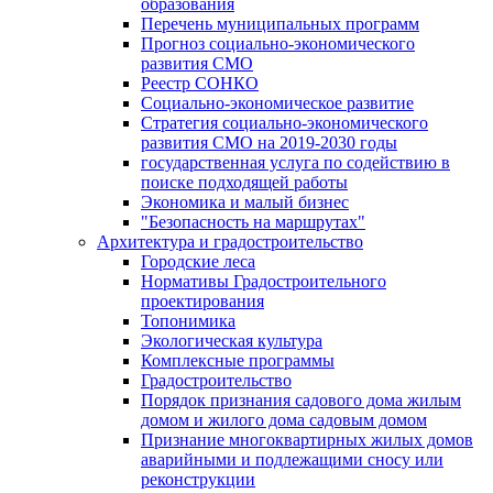
образования
Перечень муниципальных программ
Прогноз социально-экономического
развития СМО
Реестр СОНКО
Социально-экономическое развитие
Стратегия социально-экономического
развития СМО на 2019-2030 годы
государственная услуга по содействию в
поиске подходящей работы
Экономика и малый бизнес
"Безопасность на маршрутах"
Архитектура и градостроительство
Городские леса
Нормативы Градостроительного
проектирования
Топонимика
Экологическая культура
Комплексные программы
Градостроительство
Порядок признания садового дома жилым
домом и жилого дома садовым домом
Признание многоквартирных жилых домов
аварийными и подлежащими сносу или
реконструкции