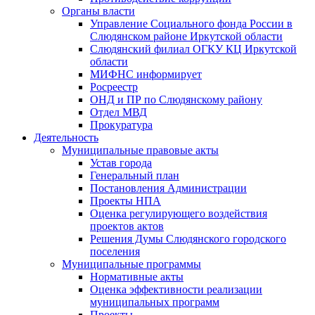
Органы власти
Управление Социального фонда России в
Слюдянском районе Иркутской области
Слюдянский филиал ОГКУ КЦ Иркутской
области
МИФНС информирует
Росреестр
ОНД и ПР по Слюдянскому району
Отдел МВД
Прокуратура
Деятельность
Муниципальные правовые акты
Устав города
Генеральный план
Постановления Администрации
Проекты НПА
Оценка регулирующего воздействия
проектов актов
Решения Думы Слюдянского городского
поселения
Муниципальные программы
Нормативные акты
Оценка эффективности реализации
муниципальных программ
Проекты