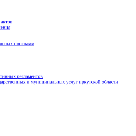
 актов
ления
альных программ
ативных регламентов
дарственных и муниципальных услуг иркутской области