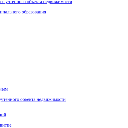
нее учтенного объекта недвижимости
ипального образования
тным
 учтенного объекта недвижимости
ний
звитие