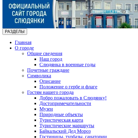
РАЗДЕЛЫ
Главная
О городе
Общие сведения
Наш город
Слюдянка в военные годы
Почетные граждане
Символика
Описание
Положение о гербе и флаге
Гостям нашего города
Добро пожаловать в Слюдянку!
Достопримечательности
Музеи
Природные объекты
Туристическая карта
Туристические маршруты
Байкальский Дед Мороз
Гостиницы, турбазы, санатории