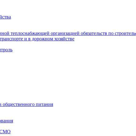
йства
ной теплоснабжающей организацией обязательств по строительс
ранспорте и в дорожном хозяйстве
троль
ов общественного питания
ования
я СМО