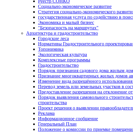
Реестр СОНКО
Социально-экономическое развитие
Стратегия социально-экономического развит
государственная услуга по содействию в пои
Экономика и малый бизнес
"Безопасность на маршрутах"
Архитектура и градостроительство
Городские леса
Нормативы Градостроительного проектирова
Топонимика
Экологическая культура
Комплексные программы
Градостроительство
Порядок признания садового дома жилым до
Признание многоквартирных жилых домов а
Изменение вида разрешённого использования 
Перевод земель или земельных участков в сос
Предоставление разрешения на отклонение от
Порядок выявления самовольного строительст
строительства
Проект решения о выявлении правообладател
Реклама
Информационное сообщение
Генеральный План
Положение о комиссии по приемке помещения