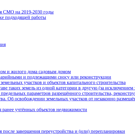
ия СМО на 2019-2030 годы
ске подходящей работы
ния
мом и жилого дома садовым домом
варийными и подлежащими сносу или реконструкции
земельных участков и объектов капитального строительства
таве таких земель из одной категории в другую (за исключением 
 предельных параметров разрешённого строительства, реконстру
ва. Об освобождении земельных участков от незаконно размещё
я ранее учтённых объектов недвижимости
 после завершения переустройства и (или) перепланировки