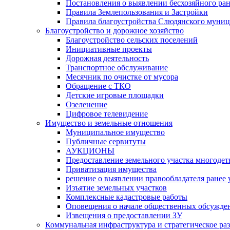
Постановления о выявлении бесхозяйного ра
Правила Землепользования и Застройки
Правила благоустройства Слюдянского муниц
Благоустройство и дорожное хозяйство
Благоустройство сельских поселений
Инициативные проекты
Дорожная деятельность
Транспортное обслуживание
Месячник по очистке от мусора
Обращение с ТКО
Детские игровые площадки
Озеленение
Цифровое телевидение
Имущество и земельные отношения
Муниципальное имущество
Публичные сервитуты
АУКЦИОНЫ
Предоставление земельного участка многоде
Приватизация имущества
решение о выявлении правообладателя ранее
Изъятие земельных участков
Комплексные кадастровые работы
Оповещения о начале общественных обсужде
Извещения о предоставлении ЗУ
Коммунальная инфраструктура и стратегическое ра