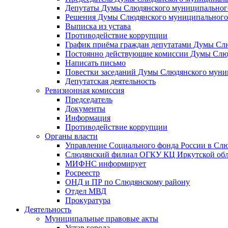
Депутаты Думы Слюдянского муниципального
Решения Думы Слюдянского муниципального
Выписка из устава
Противодействие коррупции
График приёма граждан депутатами Думы Сл
Постоянно действующие комиссии Думы Слюд
Написать письмо
Повестки заседаний Думы Слюдянского муни
Депутатская деятельность
Ревизионная комиссия
Председатель
Документы
Информация
Противодействие коррупции
Органы власти
Управление Социального фонда России в Слю
Слюдянский филиал ОГКУ КЦ Иркутской обл
МИФНС информирует
Росреестр
ОНД и ПР по Слюдянскому району
Отдел МВД
Прокуратура
Деятельность
Муниципальные правовые акты
Устав города