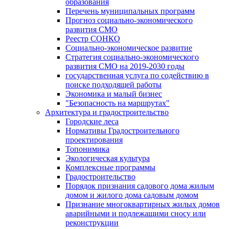
образования
Перечень муниципальных программ
Прогноз социально-экономического
развития СМО
Реестр СОНКО
Социально-экономическое развитие
Стратегия социально-экономического
развития СМО на 2019-2030 годы
государственная услуга по содействию в
поиске подходящей работы
Экономика и малый бизнес
"Безопасность на маршрутах"
Архитектура и градостроительство
Городские леса
Нормативы Градостроительного
проектирования
Топонимика
Экологическая культура
Комплексные программы
Градостроительство
Порядок признания садового дома жилым
домом и жилого дома садовым домом
Признание многоквартирных жилых домов
аварийными и подлежащими сносу или
реконструкции