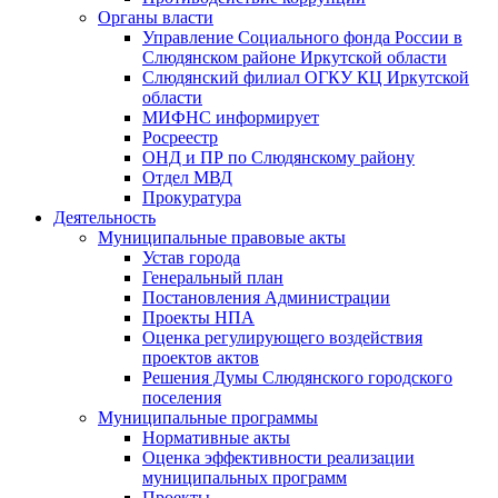
Органы власти
Управление Социального фонда России в
Слюдянском районе Иркутской области
Слюдянский филиал ОГКУ КЦ Иркутской
области
МИФНС информирует
Росреестр
ОНД и ПР по Слюдянскому району
Отдел МВД
Прокуратура
Деятельность
Муниципальные правовые акты
Устав города
Генеральный план
Постановления Администрации
Проекты НПА
Оценка регулирующего воздействия
проектов актов
Решения Думы Слюдянского городского
поселения
Муниципальные программы
Нормативные акты
Оценка эффективности реализации
муниципальных программ
Проекты