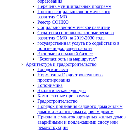
образования
Перечень муниципальных программ
Прогноз социально-экономического
развития СМО
Реестр СОНКО
Социально-экономическое развитие
Стратегия социально-экономического
развития СМО на 2019-2030 годы
государственная услуга по содействию в
поиске подходящей работы
Экономика и малый бизнес
"Безопасность на маршрутах"
Архитектура и градостроительство
Городские леса
Нормативы Градостроительного
проектирования
Топонимика
Экологическая культура
Комплексные программы
Градостроительство
Порядок признания садового дома жилым
домом и жилого дома садовым домом
Признание многоквартирных жилых домов
аварийными и подлежащими сносу или
реконструкции