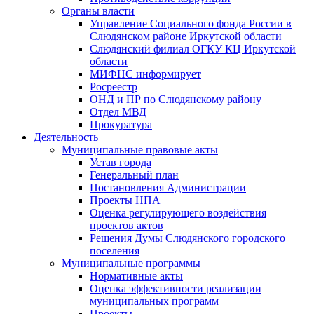
Органы власти
Управление Социального фонда России в
Слюдянском районе Иркутской области
Слюдянский филиал ОГКУ КЦ Иркутской
области
МИФНС информирует
Росреестр
ОНД и ПР по Слюдянскому району
Отдел МВД
Прокуратура
Деятельность
Муниципальные правовые акты
Устав города
Генеральный план
Постановления Администрации
Проекты НПА
Оценка регулирующего воздействия
проектов актов
Решения Думы Слюдянского городского
поселения
Муниципальные программы
Нормативные акты
Оценка эффективности реализации
муниципальных программ
Проекты