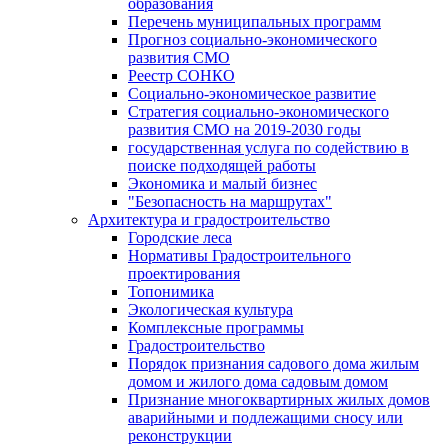
образования
Перечень муниципальных программ
Прогноз социально-экономического
развития СМО
Реестр СОНКО
Социально-экономическое развитие
Стратегия социально-экономического
развития СМО на 2019-2030 годы
государственная услуга по содействию в
поиске подходящей работы
Экономика и малый бизнес
"Безопасность на маршрутах"
Архитектура и градостроительство
Городские леса
Нормативы Градостроительного
проектирования
Топонимика
Экологическая культура
Комплексные программы
Градостроительство
Порядок признания садового дома жилым
домом и жилого дома садовым домом
Признание многоквартирных жилых домов
аварийными и подлежащими сносу или
реконструкции