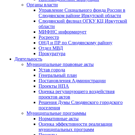
Органы власти
Управление Социального фонда России в
Слюдянском районе Иркутской области
Слюдянский филиал ОГКУ КЦ Иркутской
области
МИФНС информирует
Росреестр
ОНД и ПР по Слюдянскому району
Отдел МВД
Прокуратура
Деятельность
Муниципальные правовые акты
Устав города
Генеральный план
Постановления Администрации
Проекты НПА
Оценка регулирующего воздействия
проектов актов
Решения Думы Слюдянского городского
поселения
Муниципальные программы
Нормативные акты
Оценка эффективности реализации
муниципальных программ
Проекты