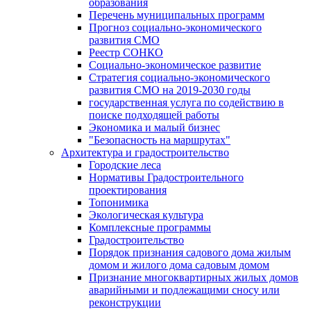
образования
Перечень муниципальных программ
Прогноз социально-экономического
развития СМО
Реестр СОНКО
Социально-экономическое развитие
Стратегия социально-экономического
развития СМО на 2019-2030 годы
государственная услуга по содействию в
поиске подходящей работы
Экономика и малый бизнес
"Безопасность на маршрутах"
Архитектура и градостроительство
Городские леса
Нормативы Градостроительного
проектирования
Топонимика
Экологическая культура
Комплексные программы
Градостроительство
Порядок признания садового дома жилым
домом и жилого дома садовым домом
Признание многоквартирных жилых домов
аварийными и подлежащими сносу или
реконструкции