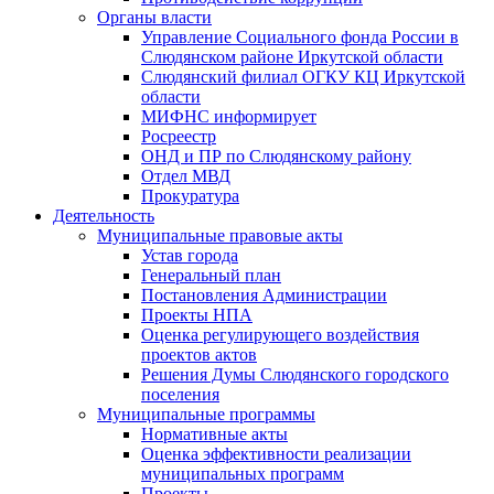
Органы власти
Управление Социального фонда России в
Слюдянском районе Иркутской области
Слюдянский филиал ОГКУ КЦ Иркутской
области
МИФНС информирует
Росреестр
ОНД и ПР по Слюдянскому району
Отдел МВД
Прокуратура
Деятельность
Муниципальные правовые акты
Устав города
Генеральный план
Постановления Администрации
Проекты НПА
Оценка регулирующего воздействия
проектов актов
Решения Думы Слюдянского городского
поселения
Муниципальные программы
Нормативные акты
Оценка эффективности реализации
муниципальных программ
Проекты