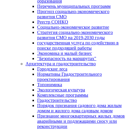
образования
Перечень муниципальных программ
Прогноз социально-экономического
развития СМО
Реестр СОНКО
Социально-экономическое развитие
Стратегия социально-экономического
развития СМО на 2019-2030 годы
государственная услуга по содействию в
поиске подходящей работы
Экономика и малый бизнес
"Безопасность на маршрутах"
Архитектура и градостроительство
Городские леса
Нормативы Градостроительного
проектирования
Топонимика
Экологическая культура
Комплексные программы
Градостроительство
Порядок признания садового дома жилым
домом и жилого дома садовым домом
Признание многоквартирных жилых домов
аварийными и подлежащими сносу или
реконструкции