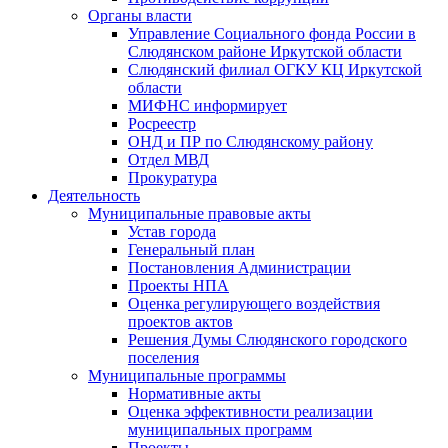
Органы власти
Управление Социального фонда России в
Слюдянском районе Иркутской области
Слюдянский филиал ОГКУ КЦ Иркутской
области
МИФНС информирует
Росреестр
ОНД и ПР по Слюдянскому району
Отдел МВД
Прокуратура
Деятельность
Муниципальные правовые акты
Устав города
Генеральный план
Постановления Администрации
Проекты НПА
Оценка регулирующего воздействия
проектов актов
Решения Думы Слюдянского городского
поселения
Муниципальные программы
Нормативные акты
Оценка эффективности реализации
муниципальных программ
Проекты