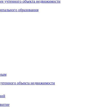
нее учтенного объекта недвижимости
ипального образования
тным
 учтенного объекта недвижимости
ний
звитие