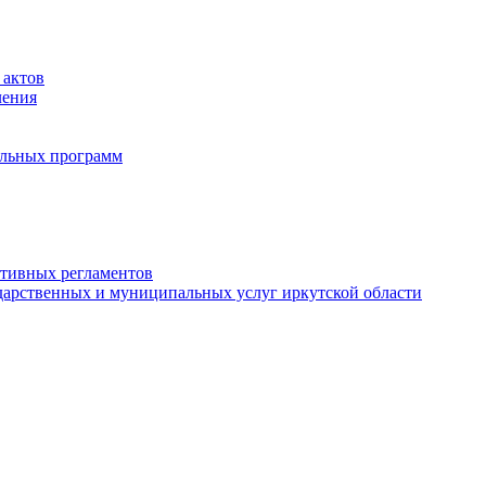
 актов
ления
альных программ
ативных регламентов
дарственных и муниципальных услуг иркутской области