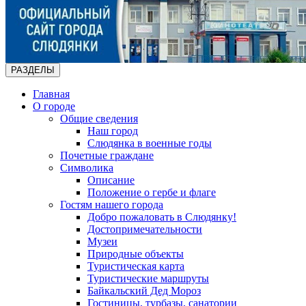
РАЗДЕЛЫ
Главная
О городе
Общие сведения
Наш город
Слюдянка в военные годы
Почетные граждане
Символика
Описание
Положение о гербе и флаге
Гостям нашего города
Добро пожаловать в Слюдянку!
Достопримечательности
Музеи
Природные объекты
Туристическая карта
Туристические маршруты
Байкальский Дед Мороз
Гостиницы, турбазы, санатории