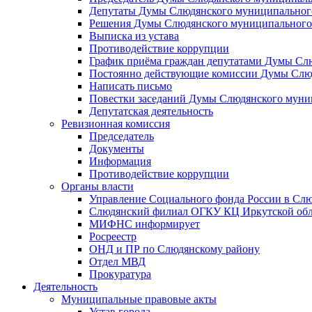
Депутаты Думы Слюдянского муниципального
Решения Думы Слюдянского муниципального
Выписка из устава
Противодействие коррупции
График приёма граждан депутатами Думы Сл
Постоянно действующие комиссии Думы Слюд
Написать письмо
Повестки заседаний Думы Слюдянского муни
Депутатская деятельность
Ревизионная комиссия
Председатель
Документы
Информация
Противодействие коррупции
Органы власти
Управление Социального фонда России в Слю
Слюдянский филиал ОГКУ КЦ Иркутской обл
МИФНС информирует
Росреестр
ОНД и ПР по Слюдянскому району
Отдел МВД
Прокуратура
Деятельность
Муниципальные правовые акты
Устав города