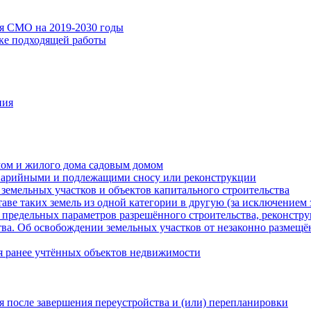
ия СМО на 2019-2030 годы
ске подходящей работы
ния
мом и жилого дома садовым домом
варийными и подлежащими сносу или реконструкции
земельных участков и объектов капитального строительства
таве таких земель из одной категории в другую (за исключением 
 предельных параметров разрешённого строительства, реконстру
ва. Об освобождении земельных участков от незаконно размещё
я ранее учтённых объектов недвижимости
 после завершения переустройства и (или) перепланировки