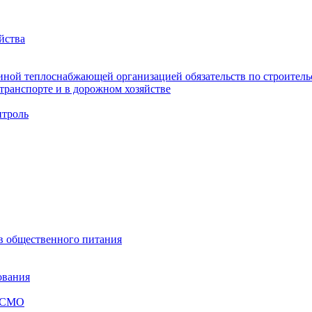
йства
ной теплоснабжающей организацией обязательств по строительс
ранспорте и в дорожном хозяйстве
троль
ов общественного питания
ования
я СМО