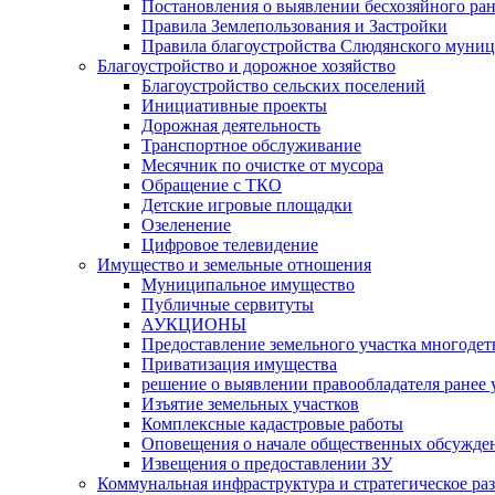
Постановления о выявлении бесхозяйного ра
Правила Землепользования и Застройки
Правила благоустройства Слюдянского муниц
Благоустройство и дорожное хозяйство
Благоустройство сельских поселений
Инициативные проекты
Дорожная деятельность
Транспортное обслуживание
Месячник по очистке от мусора
Обращение с ТКО
Детские игровые площадки
Озеленение
Цифровое телевидение
Имущество и земельные отношения
Муниципальное имущество
Публичные сервитуты
АУКЦИОНЫ
Предоставление земельного участка многоде
Приватизация имущества
решение о выявлении правообладателя ранее
Изъятие земельных участков
Комплексные кадастровые работы
Оповещения о начале общественных обсужде
Извещения о предоставлении ЗУ
Коммунальная инфраструктура и стратегическое ра