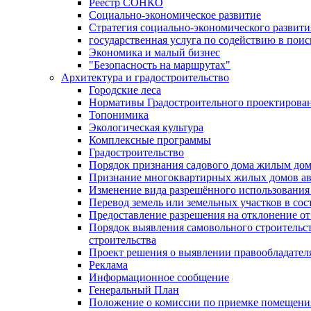
Реестр СОНКО
Социально-экономическое развитие
Стратегия социально-экономического развит
государственная услуга по содействию в пои
Экономика и малый бизнес
"Безопасность на маршрутах"
Архитектура и градостроительство
Городские леса
Нормативы Градостроительного проектирова
Топонимика
Экологическая культура
Комплексные программы
Градостроительство
Порядок признания садового дома жилым до
Признание многоквартирных жилых домов а
Изменение вида разрешённого использования 
Перевод земель или земельных участков в сос
Предоставление разрешения на отклонение от
Порядок выявления самовольного строительст
строительства
Проект решения о выявлении правообладател
Реклама
Информационное сообщение
Генеральный План
Положение о комиссии по приемке помещения