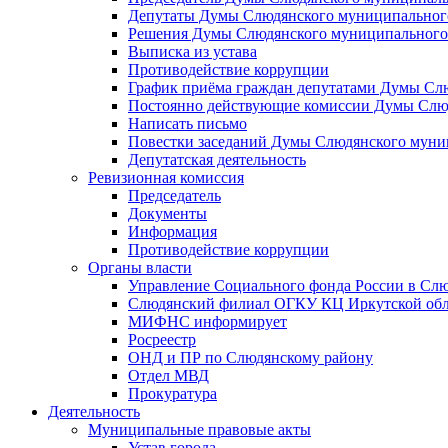
Депутаты Думы Слюдянского муниципального
Решения Думы Слюдянского муниципального
Выписка из устава
Противодействие коррупции
График приёма граждан депутатами Думы Сл
Постоянно действующие комиссии Думы Слюд
Написать письмо
Повестки заседаний Думы Слюдянского муни
Депутатская деятельность
Ревизионная комиссия
Председатель
Документы
Информация
Противодействие коррупции
Органы власти
Управление Социального фонда России в Слю
Слюдянский филиал ОГКУ КЦ Иркутской обл
МИФНС информирует
Росреестр
ОНД и ПР по Слюдянскому району
Отдел МВД
Прокуратура
Деятельность
Муниципальные правовые акты
Устав города