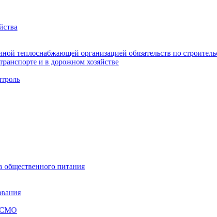
йства
ной теплоснабжающей организацией обязательств по строительс
ранспорте и в дорожном хозяйстве
троль
ов общественного питания
ования
я СМО