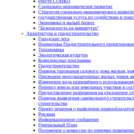
Реестр СОНКО
Социально-экономическое развитие
Стратегия социально-экономического развит
государственная услуга по содействию в пои
Экономика и малый бизнес
"Безопасность на маршрутах"
Архитектура и градостроительство
Городские леса
Нормативы Градостроительного проектирова
Топонимика
Экологическая культура
Комплексные программы
Градостроительство
Порядок признания садового дома жилым до
Признание многоквартирных жилых домов а
Изменение вида разрешённого использования 
Перевод земель или земельных участков в сос
Предоставление разрешения на отклонение от
Порядок выявления самовольного строительст
строительства
Проект решения о выявлении правообладател
Реклама
Информационное сообщение
Генеральный План
Положение о комиссии по приемке помещения