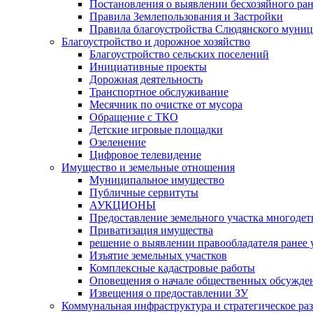
Постановления о выявлении бесхозяйного ра
Правила Землепользования и Застройки
Правила благоустройства Слюдянского муниц
Благоустройство и дорожное хозяйство
Благоустройство сельских поселений
Инициативные проекты
Дорожная деятельность
Транспортное обслуживание
Месячник по очистке от мусора
Обращение с ТКО
Детские игровые площадки
Озеленение
Цифровое телевидение
Имущество и земельные отношения
Муниципальное имущество
Публичные сервитуты
АУКЦИОНЫ
Предоставление земельного участка многоде
Приватизация имущества
решение о выявлении правообладателя ранее
Изъятие земельных участков
Комплексные кадастровые работы
Оповещения о начале общественных обсужде
Извещения о предоставлении ЗУ
Коммунальная инфраструктура и стратегическое ра