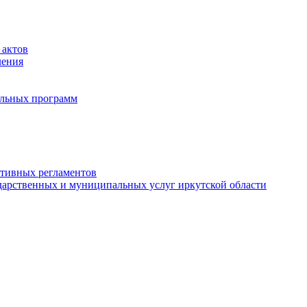
 актов
ления
альных программ
ативных регламентов
дарственных и муниципальных услуг иркутской области