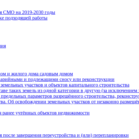
ия СМО на 2019-2030 годы
ске подходящей работы
ния
мом и жилого дома садовым домом
варийными и подлежащими сносу или реконструкции
земельных участков и объектов капитального строительства
таве таких земель из одной категории в другую (за исключением 
 предельных параметров разрешённого строительства, реконстру
ва. Об освобождении земельных участков от незаконно размещё
я ранее учтённых объектов недвижимости
 после завершения переустройства и (или) перепланировки