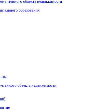
нее учтенного объекта недвижимости
ипального образования
тным
 учтенного объекта недвижимости
ний
звитие