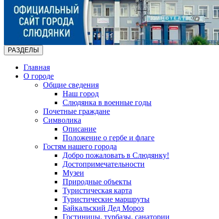
РАЗДЕЛЫ
Главная
О городе
Общие сведения
Наш город
Слюдянка в военные годы
Почетные граждане
Символика
Описание
Положение о гербе и флаге
Гостям нашего города
Добро пожаловать в Слюдянку!
Достопримечательности
Музеи
Природные объекты
Туристическая карта
Туристические маршруты
Байкальский Дед Мороз
Гостиницы, турбазы, санатории