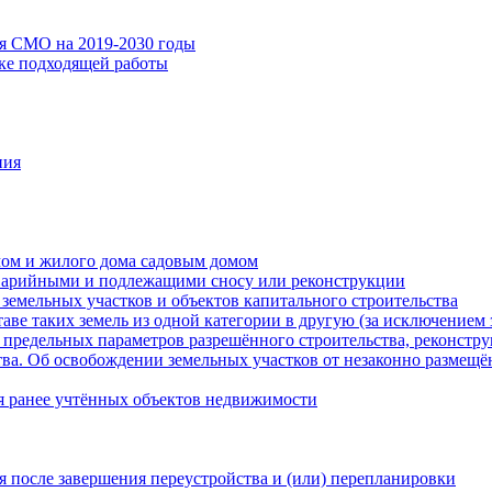
ия СМО на 2019-2030 годы
ске подходящей работы
ния
мом и жилого дома садовым домом
варийными и подлежащими сносу или реконструкции
земельных участков и объектов капитального строительства
таве таких земель из одной категории в другую (за исключением 
 предельных параметров разрешённого строительства, реконстру
ва. Об освобождении земельных участков от незаконно размещё
я ранее учтённых объектов недвижимости
 после завершения переустройства и (или) перепланировки