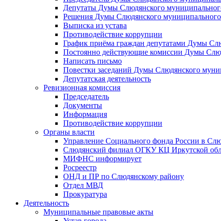
Депутаты Думы Слюдянского муниципального
Решения Думы Слюдянского муниципального
Выписка из устава
Противодействие коррупции
График приёма граждан депутатами Думы Сл
Постоянно действующие комиссии Думы Слюд
Написать письмо
Повестки заседаний Думы Слюдянского муни
Депутатская деятельность
Ревизионная комиссия
Председатель
Документы
Информация
Противодействие коррупции
Органы власти
Управление Социального фонда России в Слю
Слюдянский филиал ОГКУ КЦ Иркутской обл
МИФНС информирует
Росреестр
ОНД и ПР по Слюдянскому району
Отдел МВД
Прокуратура
Деятельность
Муниципальные правовые акты
Устав города