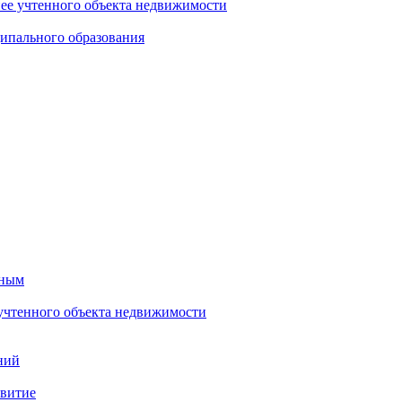
нее учтенного объекта недвижимости
ипального образования
тным
 учтенного объекта недвижимости
ний
звитие