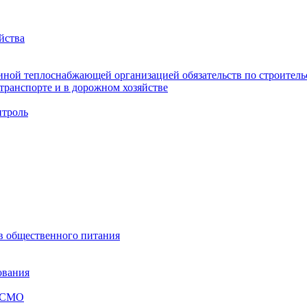
йства
ной теплоснабжающей организацией обязательств по строительс
ранспорте и в дорожном хозяйстве
троль
ов общественного питания
ования
я СМО