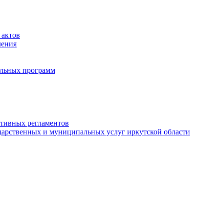
 актов
ления
альных программ
ативных регламентов
дарственных и муниципальных услуг иркутской области