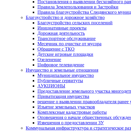
Постановления о выявлении бесхозяйного ра
Правила Землепользования и Застройки
Правила благоустройства Слюдянского муниц
Благоустройство и дорожное хозяйство
Благоустройство сельских поселений
Инициативные проекты
Дорожная деятельность
Транспортное обслуживание
Месячник по очистке от мусора
Обращение с ТКО
Детские игровые площадки
Озеленение
Цифровое телевидение
Имущество и земельные отношения
Муниципальное имущество
Публичные сервитуты
АУКЦИОНЫ
Предоставление земельного участка многоде
Приватизация имущества
решение о выявлении правообладателя ранее
Изъятие земельных участков
Комплексные кадастровые работы
Оповещения о начале общественных обсужде
Извещения о предоставлении ЗУ
Коммунальная инфраструктура и стратегическое ра