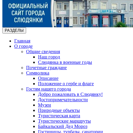
РАЗДЕЛЫ
Главная
О городе
Общие сведения
Наш город
Слюдянка в военные годы
Почетные граждане
Символика
Описание
Положение о гербе и флаге
Гостям нашего города
Добро пожаловать в Слюдянку!
Достопримечательности
Музеи
Природные объекты
Туристическая карта
Туристические маршруты
Байкальский Дед Мороз
Гостиницы, турбазы, санатории