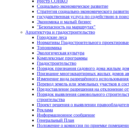
Реестр СОНКО
Социально-экономическое развитие
Стратегия социально-экономического развит
государственная услуга по содействию в пои
Экономика и малый бизнес
"Безопасность на маршрутах"
Архитектура и градостроительство
Городские леса
Нормативы Градостроительного проектирова
Топонимика
Экологическая культура
Комплексные программы
Градостроительство
Порядок признания садового дома жилым до
Признание многоквартирных жилых домов а
Изменение вида разрешённого использования 
Перевод земель или земельных участков в сос
Предоставление разрешения на отклонение от
Порядок выявления самовольного строительст
строительства
Проект решения о выявлении правообладател
Реклама
Информационное сообщение
Генеральный План
Положение о комиссии по приемке помещения