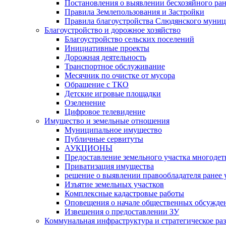
Постановления о выявлении бесхозяйного ра
Правила Землепользования и Застройки
Правила благоустройства Слюдянского муниц
Благоустройство и дорожное хозяйство
Благоустройство сельских поселений
Инициативные проекты
Дорожная деятельность
Транспортное обслуживание
Месячник по очистке от мусора
Обращение с ТКО
Детские игровые площадки
Озеленение
Цифровое телевидение
Имущество и земельные отношения
Муниципальное имущество
Публичные сервитуты
АУКЦИОНЫ
Предоставление земельного участка многоде
Приватизация имущества
решение о выявлении правообладателя ранее
Изъятие земельных участков
Комплексные кадастровые работы
Оповещения о начале общественных обсужде
Извещения о предоставлении ЗУ
Коммунальная инфраструктура и стратегическое ра