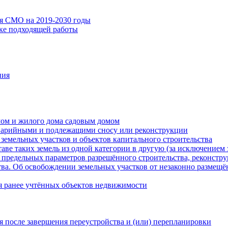
ия СМО на 2019-2030 годы
ске подходящей работы
ния
мом и жилого дома садовым домом
варийными и подлежащими сносу или реконструкции
земельных участков и объектов капитального строительства
таве таких земель из одной категории в другую (за исключением 
 предельных параметров разрешённого строительства, реконстру
ва. Об освобождении земельных участков от незаконно размещё
я ранее учтённых объектов недвижимости
 после завершения переустройства и (или) перепланировки