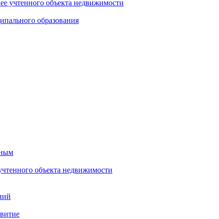
нее учтенного объекта недвижимости
ипального образования
тным
 учтенного объекта недвижимости
ний
звитие