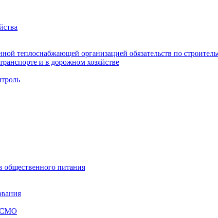
йства
ной теплоснабжающей организацией обязательств по строительс
ранспорте и в дорожном хозяйстве
троль
ов общественного питания
ования
я СМО