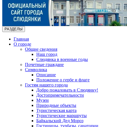
РАЗДЕЛЫ
Главная
О городе
Общие сведения
Наш город
Слюдянка в военные годы
Почетные граждане
Символика
Описание
Положение о гербе и флаге
Гостям нашего города
Добро пожаловать в Слюдянку!
Достопримечательности
Музеи
Природные объекты
Туристическая карта
Туристические маршруты
Байкальский Дед Мороз
Гостиницы, турбазы, санатории