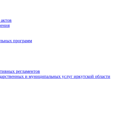
 актов
ления
альных программ
ативных регламентов
дарственных и муниципальных услуг иркутской области