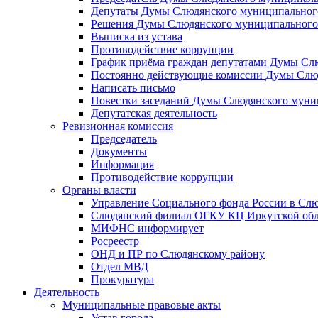
Депутаты Думы Слюдянского муниципального
Решения Думы Слюдянского муниципального
Выписка из устава
Противодействие коррупции
График приёма граждан депутатами Думы Сл
Постоянно действующие комиссии Думы Слюд
Написать письмо
Повестки заседаний Думы Слюдянского муни
Депутатская деятельность
Ревизионная комиссия
Председатель
Документы
Информация
Противодействие коррупции
Органы власти
Управление Социального фонда России в Слю
Слюдянский филиал ОГКУ КЦ Иркутской обл
МИФНС информирует
Росреестр
ОНД и ПР по Слюдянскому району
Отдел МВД
Прокуратура
Деятельность
Муниципальные правовые акты
Устав города