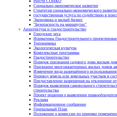
Реестр СОНКО
Социально-экономическое развитие
Стратегия социально-экономического развит
государственная услуга по содействию в пои
Экономика и малый бизнес
"Безопасность на маршрутах"
Архитектура и градостроительство
Городские леса
Нормативы Градостроительного проектирова
Топонимика
Экологическая культура
Комплексные программы
Градостроительство
Порядок признания садового дома жилым до
Признание многоквартирных жилых домов а
Изменение вида разрешённого использования 
Перевод земель или земельных участков в сос
Предоставление разрешения на отклонение от
Порядок выявления самовольного строительст
строительства
Проект решения о выявлении правообладател
Реклама
Информационное сообщение
Генеральный План
Положение о комиссии по приемке помещения