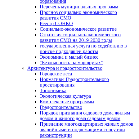
образования
Перечень муниципальных программ
Прогноз социально-экономического
развития СМО
Реестр СОНКО
Социально-экономическое развитие
Стратегия социально-экономического
развития СМО на 2019-2030 годы
государственная услуга по содействию в
поиске подходящей работы
Экономика и малый бизнес
"Безопасность на маршрутах"
Архитектура и градостроительство
Городские леса
Нормативы Градостроительного
проектирования
Топонимика
Экологическая культура
Комплексные программы
Градостроительство
Порядок признания садового дома жилым
домом и жилого дома садовым домом
Признание многоквартирных жилых домов
аварийными и подлежащими сносу или
реконструкции