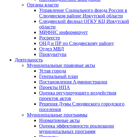
Органы власти
Управление Социального фонда России в
Слюдянском районе Иркутской области
Слюдянский филиал ОГКУ КЦ Иркутской
области
МИФНС информирует
Росреестр
ОНД и ПР по Слюдянскому району
Отдел МВД
Прокуратура
Деятельность
Муниципальные правовые акты
Устав города
Генеральный план
Постановления Администрации
Проекты НПА
Оценка регулирующего воздействия
проектов актов
Решения Думы Слюдянского городского
поселения
Муниципальные программы
Нормативные акты
Оценка эффективности реализации
муниципальных программ
Проекты