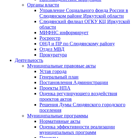
Органы власти
Управление Социального фонда России в
Слюдянском районе Иркутской области
Слюдянский филиал ОГКУ КЦ Иркутской
области
МИФНС информирует
Росреестр
ОНД и ПР по Слюдянскому району
Отдел МВД
Прокуратура
Деятельность
Муниципальные правовые акты
Устав города
Генеральный план
Постановления Администрации
Проекты НПА
Оценка регулирующего воздействия
проектов актов
Решения Думы Слюдянского городского
поселения
Муниципальные программы
Нормативные акты
Оценка эффективности реализации
муниципальных программ
Проекты