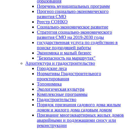
образования
Перечень муниципальных программ
Прогноз социально-экономического
развития СМО
Реестр СОНКО
Социально-экономическое развитие
Стратегия социально-экономического
развития СМО на 2019-2030 годы
государственная услуга по содействию в
поиске подходящей работы
Экономика и малый бизнес
"Безопасность на маршрутах"
Архитектура и градостроительство
Городские леса
Нормативы Градостроительного
проектирования
Топонимика
Экологическая культура
Комплексные программы
Градостроительство
Порядок признания садового дома жилым
домом и жилого дома садовым домом
Признание многоквартирных жилых домов
аварийными и подлежащими сносу или
реконструкции