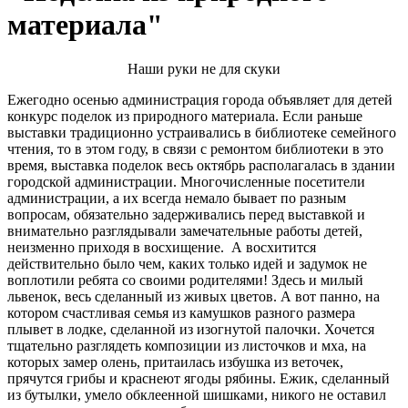
материала"
Наши руки не для скуки
Ежегодно осенью администрация города объявляет для детей
конкурс поделок из природного материала. Если раньше
выставки традиционно устраивались в библиотеке семейного
чтения, то в этом году, в связи с ремонтом библиотеки в это
время, выставка поделок весь октябрь располагалась в здании
городской администрации. Многочисленные посетители
администрации, а их всегда немало бывает по разным
вопросам, обязательно задерживались перед выставкой и
внимательно разглядывали замечательные работы детей,
неизменно приходя в восхищение. А восхитится
действительно было чем, каких только идей и задумок не
воплотили ребята со своими родителями! Здесь и милый
львенок, весь сделанный из живых цветов. А вот панно, на
котором счастливая семья из камушков разного размера
плывет в лодке, сделанной из изогнутой палочки. Хочется
тщательно разглядеть композиции из листочков и мха, на
которых замер олень, притаилась избушка из веточек,
прячутся грибы и краснеют ягоды рябины. Ежик, сделанный
из бутылки, умело обклеенной шишками, никого не оставил