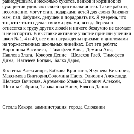
равнодушным, а несколько букетов, венков и корзинок из
сухоцветов удивляют своей оригинальностью. Такие работы,
несомненно, могут стать подарками детей для своих близких:
мам, пап, бабушек, дедушек и порадовать их. Я уверена, что
тот, кто что-то сделал своими руками, всегда бережно
отнесется к труду других людей и ничего бездумно не сломает
и не испортит. В выставке активное участие приняли ученики
школ № 1, 4 и 49, все они награждены призами и дипломами
на торжественных школьных линейках. Вот эти ребята:
Воронцова Василиса, Тимофеев Вова, Демина Аня,
Павлова Злата, Кокорев Денис, Шелехов Глеб, Тимофеев
Дима, Нагачеев Богдан, Балко Дарья,
Костенко Александра, Бобкова Кристина, Якушева Виктория,
Максимова Виктория,Соломина Настя, Элиович Александр,
Шелехов Вячеслав, Артеменко Ульяна, Элиович Алексей,
Шехина Сабрина, Тараканова Настя, Елясов Данил.
Стелла Какора, администрация города Слюдянки