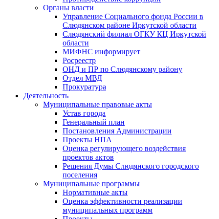
Органы власти
Управление Социального фонда России в
Слюдянском районе Иркутской области
Слюдянский филиал ОГКУ КЦ Иркутской
области
МИФНС информирует
Росреестр
ОНД и ПР по Слюдянскому району
Отдел МВД
Прокуратура
Деятельность
Муниципальные правовые акты
Устав города
Генеральный план
Постановления Администрации
Проекты НПА
Оценка регулирующего воздействия
проектов актов
Решения Думы Слюдянского городского
поселения
Муниципальные программы
Нормативные акты
Оценка эффективности реализации
муниципальных программ
Проекты