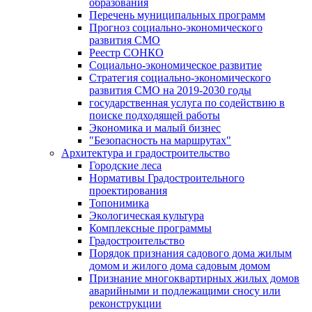
образования
Перечень муниципальных программ
Прогноз социально-экономического
развития СМО
Реестр СОНКО
Социально-экономическое развитие
Стратегия социально-экономического
развития СМО на 2019-2030 годы
государственная услуга по содействию в
поиске подходящей работы
Экономика и малый бизнес
"Безопасность на маршрутах"
Архитектура и градостроительство
Городские леса
Нормативы Градостроительного
проектирования
Топонимика
Экологическая культура
Комплексные программы
Градостроительство
Порядок признания садового дома жилым
домом и жилого дома садовым домом
Признание многоквартирных жилых домов
аварийными и подлежащими сносу или
реконструкции