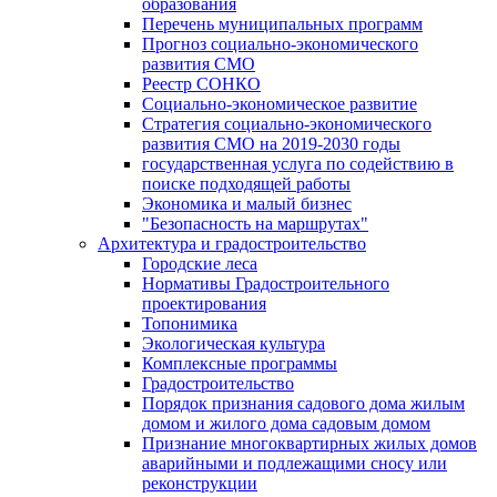
образования
Перечень муниципальных программ
Прогноз социально-экономического
развития СМО
Реестр СОНКО
Социально-экономическое развитие
Стратегия социально-экономического
развития СМО на 2019-2030 годы
государственная услуга по содействию в
поиске подходящей работы
Экономика и малый бизнес
"Безопасность на маршрутах"
Архитектура и градостроительство
Городские леса
Нормативы Градостроительного
проектирования
Топонимика
Экологическая культура
Комплексные программы
Градостроительство
Порядок признания садового дома жилым
домом и жилого дома садовым домом
Признание многоквартирных жилых домов
аварийными и подлежащими сносу или
реконструкции