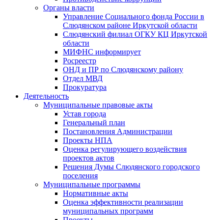
Органы власти
Управление Социального фонда России в
Слюдянском районе Иркутской области
Слюдянский филиал ОГКУ КЦ Иркутской
области
МИФНС информирует
Росреестр
ОНД и ПР по Слюдянскому району
Отдел МВД
Прокуратура
Деятельность
Муниципальные правовые акты
Устав города
Генеральный план
Постановления Администрации
Проекты НПА
Оценка регулирующего воздействия
проектов актов
Решения Думы Слюдянского городского
поселения
Муниципальные программы
Нормативные акты
Оценка эффективности реализации
муниципальных программ
Проекты