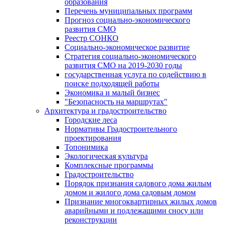
образования
Перечень муниципальных программ
Прогноз социально-экономического
развития СМО
Реестр СОНКО
Социально-экономическое развитие
Стратегия социально-экономического
развития СМО на 2019-2030 годы
государственная услуга по содействию в
поиске подходящей работы
Экономика и малый бизнес
"Безопасность на маршрутах"
Архитектура и градостроительство
Городские леса
Нормативы Градостроительного
проектирования
Топонимика
Экологическая культура
Комплексные программы
Градостроительство
Порядок признания садового дома жилым
домом и жилого дома садовым домом
Признание многоквартирных жилых домов
аварийными и подлежащими сносу или
реконструкции