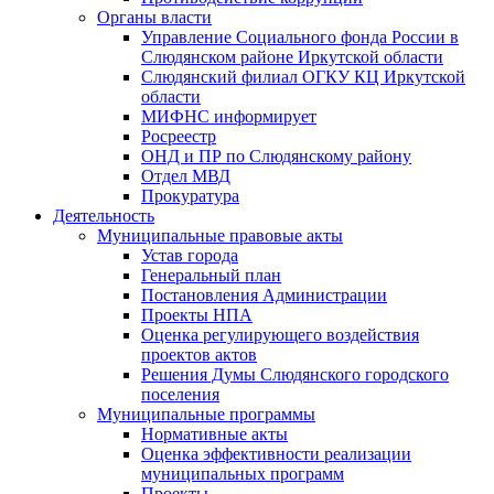
Органы власти
Управление Социального фонда России в
Слюдянском районе Иркутской области
Слюдянский филиал ОГКУ КЦ Иркутской
области
МИФНС информирует
Росреестр
ОНД и ПР по Слюдянскому району
Отдел МВД
Прокуратура
Деятельность
Муниципальные правовые акты
Устав города
Генеральный план
Постановления Администрации
Проекты НПА
Оценка регулирующего воздействия
проектов актов
Решения Думы Слюдянского городского
поселения
Муниципальные программы
Нормативные акты
Оценка эффективности реализации
муниципальных программ
Проекты