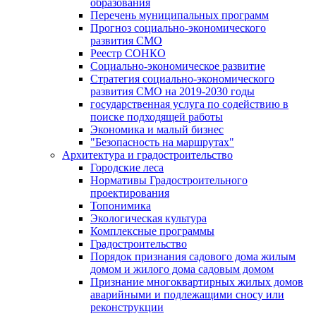
образования
Перечень муниципальных программ
Прогноз социально-экономического
развития СМО
Реестр СОНКО
Социально-экономическое развитие
Стратегия социально-экономического
развития СМО на 2019-2030 годы
государственная услуга по содействию в
поиске подходящей работы
Экономика и малый бизнес
"Безопасность на маршрутах"
Архитектура и градостроительство
Городские леса
Нормативы Градостроительного
проектирования
Топонимика
Экологическая культура
Комплексные программы
Градостроительство
Порядок признания садового дома жилым
домом и жилого дома садовым домом
Признание многоквартирных жилых домов
аварийными и подлежащими сносу или
реконструкции