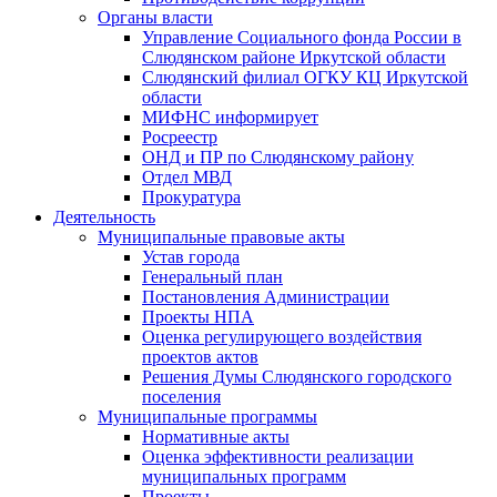
Органы власти
Управление Социального фонда России в
Слюдянском районе Иркутской области
Слюдянский филиал ОГКУ КЦ Иркутской
области
МИФНС информирует
Росреестр
ОНД и ПР по Слюдянскому району
Отдел МВД
Прокуратура
Деятельность
Муниципальные правовые акты
Устав города
Генеральный план
Постановления Администрации
Проекты НПА
Оценка регулирующего воздействия
проектов актов
Решения Думы Слюдянского городского
поселения
Муниципальные программы
Нормативные акты
Оценка эффективности реализации
муниципальных программ
Проекты