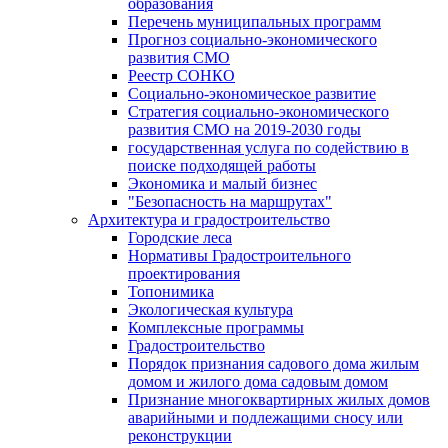
образования
Перечень муниципальных программ
Прогноз социально-экономического
развития СМО
Реестр СОНКО
Социально-экономическое развитие
Стратегия социально-экономического
развития СМО на 2019-2030 годы
государственная услуга по содействию в
поиске подходящей работы
Экономика и малый бизнес
"Безопасность на маршрутах"
Архитектура и градостроительство
Городские леса
Нормативы Градостроительного
проектирования
Топонимика
Экологическая культура
Комплексные программы
Градостроительство
Порядок признания садового дома жилым
домом и жилого дома садовым домом
Признание многоквартирных жилых домов
аварийными и подлежащими сносу или
реконструкции