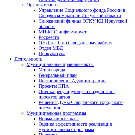
Органы власти
Управление Социального фонда России в
Слюдянском районе Иркутской области
Слюдянский филиал ОГКУ КЦ Иркутской
области
МИФНС информирует
Росреестр
ОНД и ПР по Слюдянскому району
Отдел МВД
Прокуратура
Деятельность
Муниципальные правовые акты
Устав города
Генеральный план
Постановления Администрации
Проекты НПА
Оценка регулирующего воздействия
проектов актов
Решения Думы Слюдянского городского
поселения
Муниципальные программы
Нормативные акты
Оценка эффективности реализации
муниципальных программ
Проекты