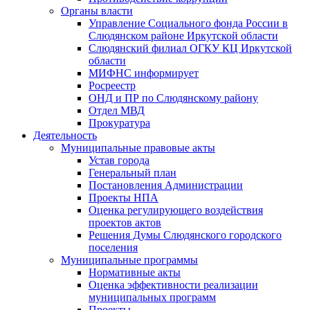
Органы власти
Управление Социального фонда России в
Слюдянском районе Иркутской области
Слюдянский филиал ОГКУ КЦ Иркутской
области
МИФНС информирует
Росреестр
ОНД и ПР по Слюдянскому району
Отдел МВД
Прокуратура
Деятельность
Муниципальные правовые акты
Устав города
Генеральный план
Постановления Администрации
Проекты НПА
Оценка регулирующего воздействия
проектов актов
Решения Думы Слюдянского городского
поселения
Муниципальные программы
Нормативные акты
Оценка эффективности реализации
муниципальных программ
Проекты