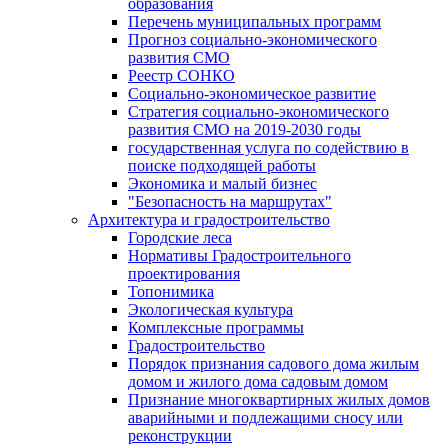
образования
Перечень муниципальных программ
Прогноз социально-экономического
развития СМО
Реестр СОНКО
Социально-экономическое развитие
Стратегия социально-экономического
развития СМО на 2019-2030 годы
государственная услуга по содействию в
поиске подходящей работы
Экономика и малый бизнес
"Безопасность на маршрутах"
Архитектура и градостроительство
Городские леса
Нормативы Градостроительного
проектирования
Топонимика
Экологическая культура
Комплексные программы
Градостроительство
Порядок признания садового дома жилым
домом и жилого дома садовым домом
Признание многоквартирных жилых домов
аварийными и подлежащими сносу или
реконструкции