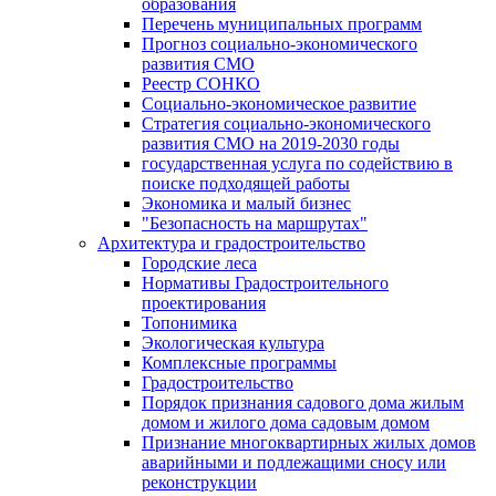
образования
Перечень муниципальных программ
Прогноз социально-экономического
развития СМО
Реестр СОНКО
Социально-экономическое развитие
Стратегия социально-экономического
развития СМО на 2019-2030 годы
государственная услуга по содействию в
поиске подходящей работы
Экономика и малый бизнес
"Безопасность на маршрутах"
Архитектура и градостроительство
Городские леса
Нормативы Градостроительного
проектирования
Топонимика
Экологическая культура
Комплексные программы
Градостроительство
Порядок признания садового дома жилым
домом и жилого дома садовым домом
Признание многоквартирных жилых домов
аварийными и подлежащими сносу или
реконструкции