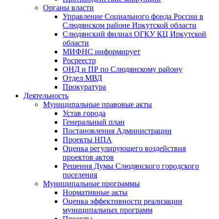
Органы власти
Управление Социального фонда России в
Слюдянском районе Иркутской области
Слюдянский филиал ОГКУ КЦ Иркутской
области
МИФНС информирует
Росреестр
ОНД и ПР по Слюдянскому району
Отдел МВД
Прокуратура
Деятельность
Муниципальные правовые акты
Устав города
Генеральный план
Постановления Администрации
Проекты НПА
Оценка регулирующего воздействия
проектов актов
Решения Думы Слюдянского городского
поселения
Муниципальные программы
Нормативные акты
Оценка эффективности реализации
муниципальных программ
Проекты