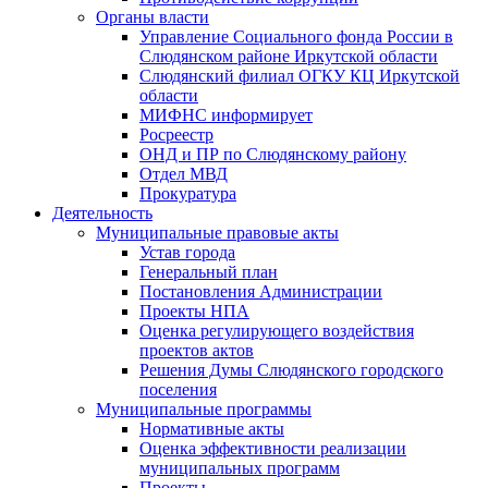
Органы власти
Управление Социального фонда России в
Слюдянском районе Иркутской области
Слюдянский филиал ОГКУ КЦ Иркутской
области
МИФНС информирует
Росреестр
ОНД и ПР по Слюдянскому району
Отдел МВД
Прокуратура
Деятельность
Муниципальные правовые акты
Устав города
Генеральный план
Постановления Администрации
Проекты НПА
Оценка регулирующего воздействия
проектов актов
Решения Думы Слюдянского городского
поселения
Муниципальные программы
Нормативные акты
Оценка эффективности реализации
муниципальных программ
Проекты