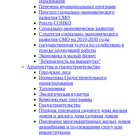
образования
Перечень муниципальных программ
Прогноз социально-экономического
развития СМО
Реестр СОНКО
Социально-экономическое развитие
Стратегия социально-экономического
развития СМО на 2019-2030 годы
государственная услуга по содействию в
поиске подходящей работы
Экономика и малый бизнес
"Безопасность на маршрутах"
Архитектура и градостроительство
Городские леса
Нормативы Градостроительного
проектирования
Топонимика
Экологическая культура
Комплексные программы
Градостроительство
Порядок признания садового дома жилым
домом и жилого дома садовым домом
Признание многоквартирных жилых домов
аварийными и подлежащими сносу или
реконструкции