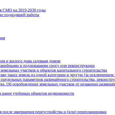
ия СМО на 2019-2030 годы
ске подходящей работы
ния
мом и жилого дома садовым домом
варийными и подлежащими сносу или реконструкции
земельных участков и объектов капитального строительства
таве таких земель из одной категории в другую (за исключением 
 предельных параметров разрешённого строительства, реконстру
ва. Об освобождении земельных участков от незаконно размещё
я ранее учтённых объектов недвижимости
 после завершения переустройства и (или) перепланировки