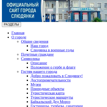
РАЗДЕЛЫ
Главная
О городе
Общие сведения
Наш город
Слюдянка в военные годы
Почетные граждане
Символика
Описание
Положение о гербе и флаге
Гостям нашего города
Добро пожаловать в Слюдянку!
Достопримечательности
Музеи
Природные объекты
Туристическая карта
Туристические маршруты
Байкальский Дед Мороз
Гостиницы, турбазы, санатории