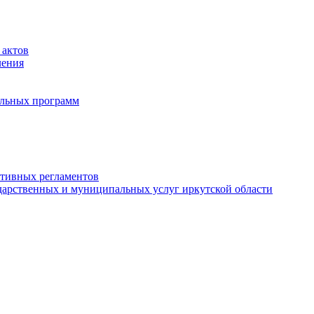
 актов
ления
альных программ
ативных регламентов
дарственных и муниципальных услуг иркутской области