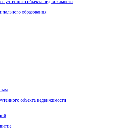
нее учтенного объекта недвижимости
ипального образования
тным
 учтенного объекта недвижимости
ний
звитие