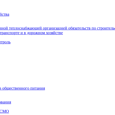
йства
ной теплоснабжающей организацией обязательств по строительс
ранспорте и в дорожном хозяйстве
троль
ов общественного питания
ования
я СМО